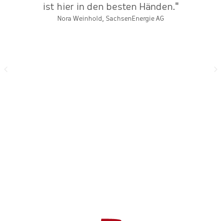
r,
ist hier in den besten Händen."
W
te
Nora Weinhold, SachsenEnergie AG
p
S
b