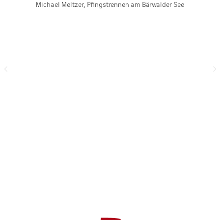
Michael Meltzer, Pfingstrennen am Bärwalder See
g
d