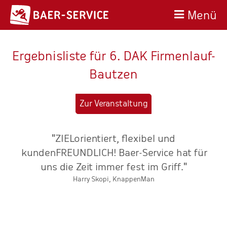
Menü
Ergebnisliste für 6. DAK Firmenlauf-
Bautzen
Zur Veranstaltung
"ZIELorientiert, flexibel und
"
at
kundenFREUNDLICH! Baer-Service hat für
uns die Zeit immer fest im Griff."
k
Harry Skopi, KnappenMan
re