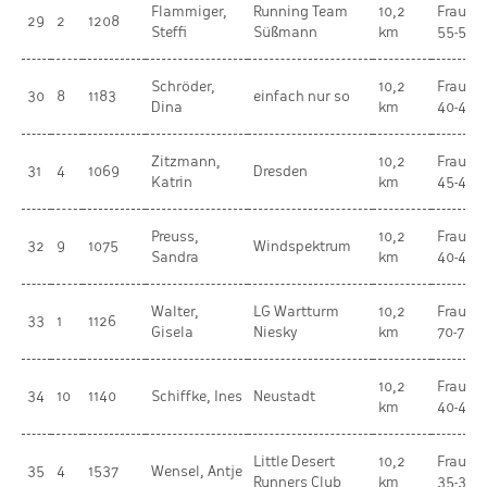
Flammiger,
Running Team
10,2
Frauen
29
2
1208
Steffi
Süßmann
km
55-59
Schröder,
10,2
Frauen
30
8
1183
einfach nur so
Dina
km
40-44
Zitzmann,
10,2
Frauen
31
4
1069
Dresden
Katrin
km
45-49
Preuss,
10,2
Frauen
32
9
1075
Windspektrum
Sandra
km
40-44
Walter,
LG Wartturm
10,2
Frauen
33
1
1126
Gisela
Niesky
km
70-74
10,2
Frauen
34
10
1140
Schiffke, Ines
Neustadt
km
40-44
Little Desert
10,2
Frauen
35
4
1537
Wensel, Antje
Runners Club
km
35-39