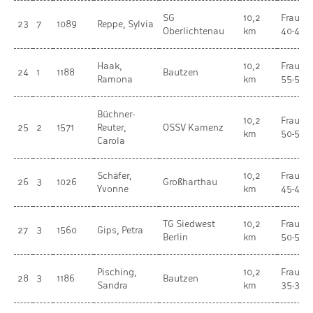
SG
10,2
Frauen
23
7
1089
Reppe, Sylvia
Oberlichtenau
km
40-44
Haak,
10,2
Frauen
24
1
1188
Bautzen
Ramona
km
55-59
Büchner-
10,2
Frauen
25
2
1571
Reuter,
OSSV Kamenz
km
50-54
Carola
Schäfer,
10,2
Frauen
26
3
1026
Großharthau
Yvonne
km
45-49
TG Siedwest
10,2
Frauen
27
3
1560
Gips, Petra
Berlin
km
50-54
Pisching,
10,2
Frauen
28
3
1186
Bautzen
Sandra
km
35-39