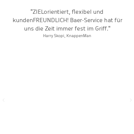
"ZIELorientiert, flexibel und
"
at
kundenFREUNDLICH! Baer-Service hat für
uns die Zeit immer fest im Griff."
k
Harry Skopi, KnappenMan
re