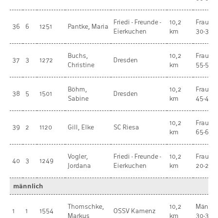
Friedi - Freunde -
10,2
Frauen
36
6
1251
Pantke, Maria
Eierkuchen
km
30-34
Buchs,
10,2
Frauen
37
3
1272
Dresden
Christine
km
55-59
Böhm,
10,2
Frauen
38
5
1501
Dresden
Sabine
km
45-49
10,2
Frauen
39
2
1120
Gill, Elke
SC Riesa
km
65-69
Vogler,
Friedi - Freunde -
10,2
Frauen
40
3
1249
Jordana
Eierkuchen
km
20-29
männlich
Thomschke,
10,2
Männer
1
1
1554
OSSV Kamenz
Markus
km
30-34