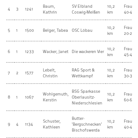
Baum,
SV Elbland
10,2
Frauen
4
3
1241
Kathrin
Coswig-Meißen
km
40-44
10,2
Frauen
5
1
1500
Belger, Tabea
OSC Löbau
km
20-29
10,2
Frauen
6
1
1233
Wacker, Janet
Die wackeren Vier
km
45-49
Lebelt,
RAG Sport &
10,2
Frauen
7
2
1577
Christin
Wettkampf
km
30-34
BSG Sparkasse
Wohlgemuth,
10,2
Frauen
8
1
1067
Oberlausitz-
Kerstin
km
60-64
Niederschlesien
Butter-
Schuster,
10,2
Frauen
9
4
1134
'Bergschnecken'
Kathleen
km
40-44
Bischofswerda