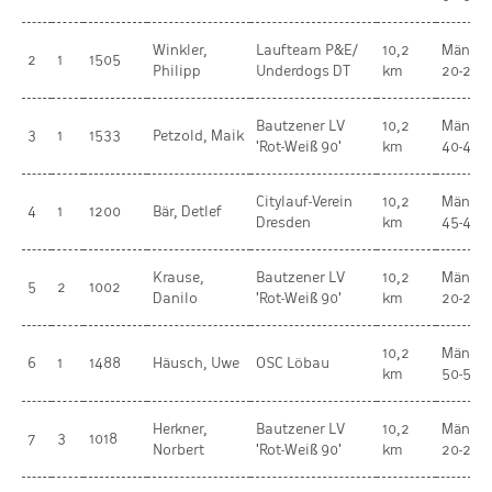
Winkler,
Laufteam P&E/
10,2
Männer
2
1
1505
Philipp
Underdogs DT
km
20-29
Bautzener LV
10,2
Männer
3
1
1533
Petzold, Maik
'Rot-Weiß 90'
km
40-44
Citylauf-Verein
10,2
Männer
4
1
1200
Bär, Detlef
Dresden
km
45-49
Krause,
Bautzener LV
10,2
Männer
5
2
1002
Danilo
'Rot-Weiß 90'
km
20-29
10,2
Männer
6
1
1488
Häusch, Uwe
OSC Löbau
km
50-54
Herkner,
Bautzener LV
10,2
Männer
7
3
1018
Norbert
'Rot-Weiß 90'
km
20-29