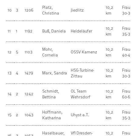
Platz,
10,2
Frauen
10
3
1206
Jiedlitz
Christina
km
30-34
10,2
Frauen
11
1
1192
Buß, Daniela
Heideläufer
km
35-39
Mohr,
10,2
Frauen
12
5
1103
OSSV Kamenz
Cornelia
km
40-44
HSG-Turbine-
10,2
Frauen
13
4
1479
Marx, Sandra
Zittau
km
30-34
Schmidt,
OL Team
10,2
Frauen
14
2
1242
Bettina
Wehrsdorf
km
60-64
Hoffmann,
10,2
Frauen
15
2
1043
Uhyst a.T.
Katharina
km
35-39
Haselbauer,
Vfl Dresden-
10,2
Frauen
16
3
1053