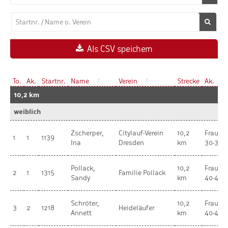
Als CSV speichern
To.
Ak.
Startnr.
Name
Verein
Strecke
Ak.
10,2 km
weiblich
Zscherper,
Citylauf-Verein
10,2
Frauen
1
1
1139
Ina
Dresden
km
30-34
Pollack,
10,2
Frauen
2
1
1315
Familie Pollack
Sandy
km
40-44
Schröter,
10,2
Frauen
3
2
1218
Heideläufer
Annett
km
40-44