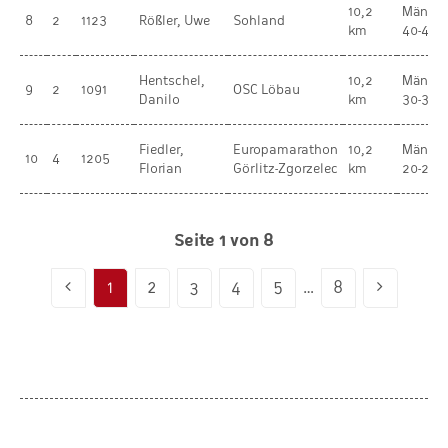
10,2
Männer
8
2
1123
Rößler, Uwe
Sohland
km
40-44
Hentschel,
10,2
Männer
9
2
1091
OSC Löbau
Danilo
km
30-34
Fiedler,
Europamarathon
10,2
Männer
10
4
1205
Florian
Görlitz-Zgorzelec
km
20-29
Seite 1 von 8
1
2
3
4
5
…
8