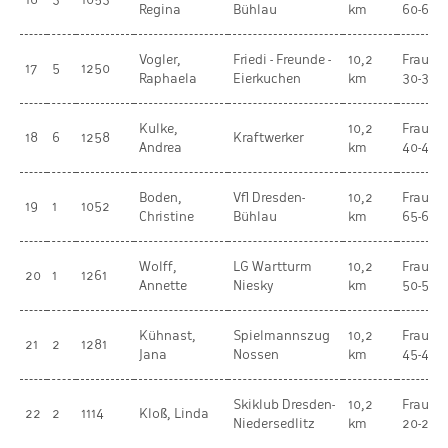
Regina
Bühlau
km
60-64
Vogler,
Friedi - Freunde -
10,2
Frauen
17
5
1250
Raphaela
Eierkuchen
km
30-34
Kulke,
10,2
Frauen
18
6
1258
Kraftwerker
Andrea
km
40-44
Boden,
Vfl Dresden-
10,2
Frauen
19
1
1052
Christine
Bühlau
km
65-69
Wolff,
LG Wartturm
10,2
Frauen
20
1
1261
Annette
Niesky
km
50-54
Kühnast,
Spielmannszug
10,2
Frauen
21
2
1281
Jana
Nossen
km
45-49
Skiklub Dresden-
10,2
Frauen
22
2
1114
Kloß, Linda
Niedersedlitz
km
20-29