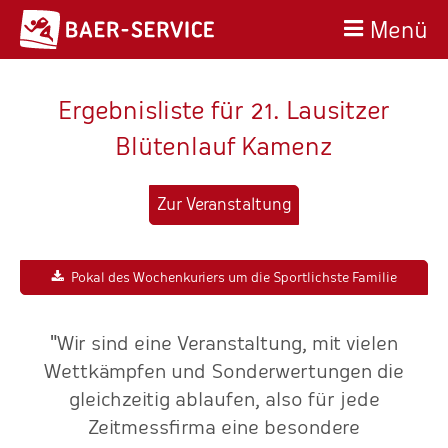
Menü
Ergebnisliste für 21. Lausitzer
Blütenlauf Kamenz
Zur Veranstaltung
Pokal des Wochenkuriers um die Sportlichste Familie
"Wir sind eine Veranstaltung, mit vielen
-
Wettkämpfen und Sonderwertungen die
o
nd
gleichzeitig ablaufen, also für jede
."
Zeitmessfirma eine besondere