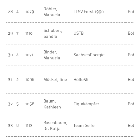
Döhler,
28
4
1079
LTSV Forst 1990
BobR
Manuela
Schubert,
29
7
1110
USTB
BobR
Sandra
Binder,
30
4
1071
SachsenEnergie
BobR
Manuela
31
2
1098
Mückel, Tine
Hölle58
BobR
Baum,
32
5
1056
Figurkämpfer
BobR
Kathleen
Rosenbaum,
33
8
1113
Team Seife
BobR
Dr. Katja