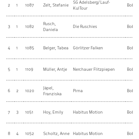
SG Adelsberg/ Lauf-
2
1
1087
Zelt, Stefanie
BobR
KulTour
Rusch,
3
1
1082
Die Ruschies
BobR
Daniela
4
1
1085
Belger, Tabea
Görlitzer Falken
BobR
5
1
1109
Müller, Antje
Nerchauer Flitzpiepen
BobR
Jäpel,
6
2
1020
Pirna
BobR
Franziska
7
3
1051
Hoy, Emily
Habitus Motion
BobR
8
4
1052
Scholtz, Anne
Habitus Motion
BobR