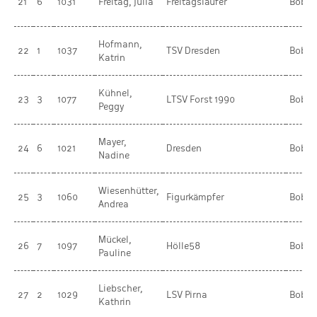
21
6
1031
Freitag, Julia
Freitagsläufer
BobR
Hofmann,
22
1
1037
TSV Dresden
BobR
Katrin
Kühnel,
23
3
1077
LTSV Forst 1990
BobR
Peggy
Mayer,
24
6
1021
Dresden
BobR
Nadine
Wiesenhütter,
25
3
1060
Figurkämpfer
BobR
Andrea
Mückel,
26
7
1097
Hölle58
BobR
Pauline
Liebscher,
27
2
1029
LSV Pirna
BobR
Kathrin