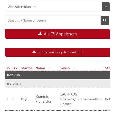
Als CSV speichern
Sonderwertung Bergwertung
To.
Ak.
Startnr.
Name
Verein
Streck
BobRun
weiblich
LAUFHAUS
Kranich,
1
1
1119
Oderwitz/Europamarathon
BobR
Franziska
Görlitz