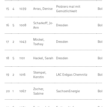
Probiers mal mit
15
4
1039
Arras, Denise
BobR
Gemütlichkeit
Scharkoff, Jo-
16
5
1008
Dresden
BobR
Ann
Möckel,
17
2
1043
Dresden
BobR
Tsehay
18
5
1101
Hackel, Sarah
Dresden
BobR
Stempel,
19
2
1016
LAC Erdgas Chemnitz
BobR
Kerstin
Zocher,
20
1
1067
SachsenEnergie
BobR
Sabine