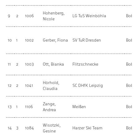
Hohenberg,
9
2
1006
LG TuS Weinböhla
BobR
Nicole
10
1
1002
Gerber, Fiona
SV TuR Dresden
BobR
11
2
1003
Ott, Bianka
Flitzschnecke
BobR
Hörhold,
12
2
1041
SC DHfK Leipzig
BobR
Claudia
Zange,
13
1
1106
Meißen
BobR
Andrea
Wisotzki,
14
3
1084
Harzer Ski Team
BobR
Gesine