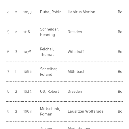
4
2
1053
Duha, Robin
Habitus Motion
BobR
Schneider,
5
2
1116
Dresden
BobR
Henning
Reichel,
6
3
1075
Wilsdruff
BobR
Thomas
Schreiber,
7
1
1086
Mühlbach
BobR
Roland
8
2
1024
Ott, Robert
Dresden
BobR
Mirtschink,
9
3
1083
Lausitzer Wolfsrudel
BobR
Roman
Ziemer,
Moritzburger