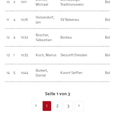
10
2
1011
BobR
Michael
Triathlonverein
Holzendorf,
11
4
1076
SV Rabenau
BobR
Jan
Roscher,
12
4
1032
Bockau
BobR
Sebastian
13
1
1035
Koch, Marius
Skizunft Dresden
BobR
Burkert,
14
5
1044
Kurort Seiffen
BobR
Daniel
Seite 1 von 3
1
2
3