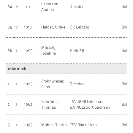
Lehmann,
34
6
1111
Dresden
BobR
Andrea
35
7
1013
Heider, Ulrike
OK Leipzig
BobR
Mückel,
36
1
1099
Hölle58
BobR
Josefine
männlich
Frohnwieser,
1
1
1023
Dresden
BobR
Peter
Schröder,
TSV 1888 Falkenau
2
1
1062
BobR
Thomas
e.V./JOLsport Sachsen
3
1
1093
Mühle, Dustin
TSV Bärenstein
BobR