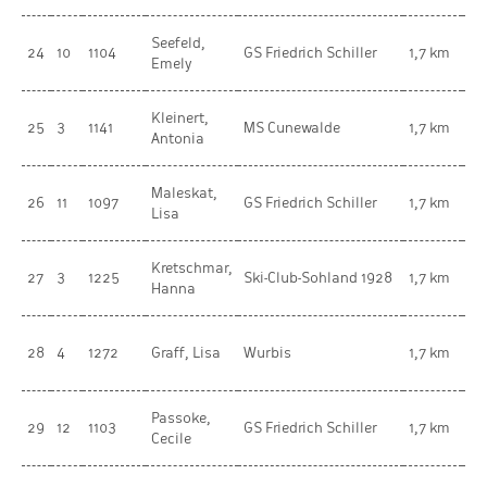
Seefeld,
we
24
10
1104
GS Friedrich Schiller
1,7 km
Emely
Ki
Kleinert,
Vo
25
3
1141
MS Cunewalde
1,7 km
Antonia
we
Maleskat,
we
26
11
1097
GS Friedrich Schiller
1,7 km
Lisa
Ki
Kretschmar,
we
27
3
1225
Ski-Club-Sohland 1928
1,7 km
Hanna
Ki
we
28
4
1272
Graff, Lisa
Wurbis
1,7 km
Ki
Passoke,
we
29
12
1103
GS Friedrich Schiller
1,7 km
Cecile
Ki