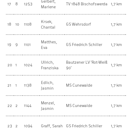
Gerbert,
we
17
8
1253
TV 1848 Bischofswerda
1,7 km
Marlene
Ki
Krsek,
we
18
10
1108
GS Wehrsdorf
1,7 km
Chantal
Ki
Matthes,
we
19
9
1101
GS Friedrich Schiller
1,7 km
Eva
Ki
Ullrich,
Bautzener LV 'Rot-Weiß
we
20
1
1024
1,7 km
Franziska
90'
Ki
Edlich,
Vo
21
1
1138
MS Cunewalde
1,7 km
Jasmin
we
Menzel,
Vo
22
2
1144
MS Cunewalde
1,7 km
Jasmin
we
we
23
2
1094
Graff, Sarah
GS Friedrich Schiller
1,7 km
Ki