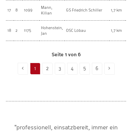
Mann,
mä
17
8
1099
GS Friedrich Schiller
1,7 km
Kilian
Ki
Hohenstein,
mä
18
2
1175
OSC Löbau
1,7 km
Jan
Ki
Seite 1 von 6
1
2
3
4
5
6
"professionell, einsatzbereit, immer ein