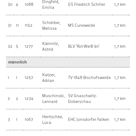
Dingfeld,
Vo
30
4
1088
GS Friedrich Schiller
1,7 km
Emilia
we
Schreiber,
we
31
11
1152
MS Cunewalde
1,7 km
Melissa
Ki
Kämnitz,
Vo
32
5
1277
BLV 'Rot-Weiß 90'
1,7 km
Astrid
we
männlich
Katzer,
mä
1
1
1257
TV 1848 Bischofswerda
1,7 km
Adrian
Ki
Muschinski,
SV Gnaschwitz-
mä
2
2
1234
1,7 km
Lennard
Doberschau
Ki
Hentschke,
mä
3
1
1067
EHC Jonsdorfer Falken
1,7 km
Luca
Ki