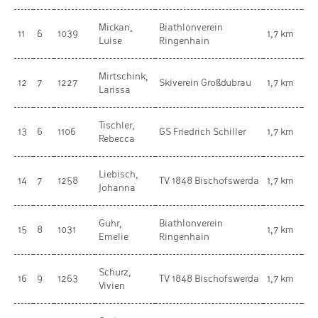
Mickan,
Biathlonverein
we
11
6
1039
1,7 km
Luise
Ringenhain
Ki
Mirtschink,
we
12
7
1227
Skiverein Großdubrau
1,7 km
Larissa
Ki
Tischler,
we
13
6
1106
GS Friedrich Schiller
1,7 km
Rebecca
Ki
Liebisch,
we
14
7
1258
TV 1848 Bischofswerda
1,7 km
Johanna
Ki
Guhr,
Biathlonverein
we
15
8
1031
1,7 km
Emelie
Ringenhain
Ki
Schurz,
we
16
9
1263
TV 1848 Bischofswerda
1,7 km
Vivien
Ki