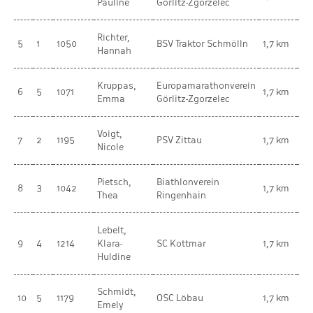
Pauline
Görlitz-Zgorzelec
Ki
Richter,
we
5
1
1050
BSV Traktor Schmölln
1,7 km
Hannah
Ki
Kruppas,
Europamarathonverein
we
6
5
1071
1,7 km
Emma
Görlitz-Zgorzelec
Ki
Voigt,
we
7
2
1195
PSV Zittau
1,7 km
Nicole
Ki
Pietsch,
Biathlonverein
we
8
3
1042
1,7 km
Thea
Ringenhain
Ki
Lebelt,
we
9
4
1214
Klara-
SC Kottmar
1,7 km
Ki
Huldine
Schmidt,
we
10
5
1179
OSC Löbau
1,7 km
Emely
Ki