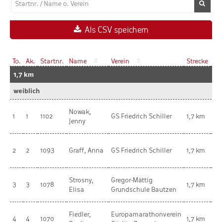
Als CSV speichern
To.
Ak.
Startnr.
Name
Verein
Strecke
Ak
1,7 km
weiblich
Nowak,
we
1
1
1102
GS Friedrich Schiller
1,7 km
Jenny
Ki
we
2
2
1093
Graff, Anna
GS Friedrich Schiller
1,7 km
Ki
Strosny,
Gregor-Mättig
we
3
3
1078
1,7 km
Elisa
Grundschule Bautzen
Ki
Fiedler,
Europamarathonverein
we
4
4
1070
1,7 km