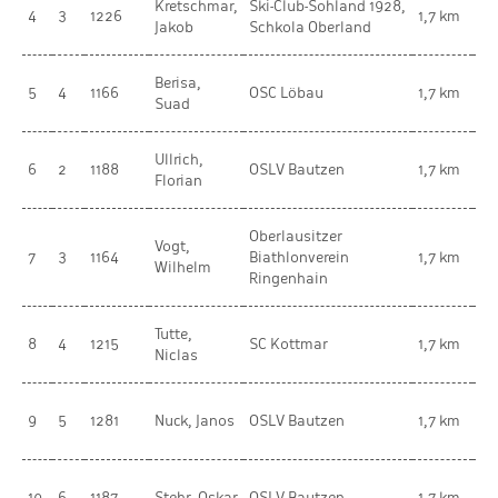
Kretschmar,
Ski-Club-Sohland 1928,
mä
4
3
1226
1,7 km
Jakob
Schkola Oberland
Ki
Berisa,
mä
5
4
1166
OSC Löbau
1,7 km
Suad
Ki
Ullrich,
mä
6
2
1188
OSLV Bautzen
1,7 km
Florian
Ki
Oberlausitzer
Vogt,
mä
7
3
1164
Biathlonverein
1,7 km
Wilhelm
Ki
Ringenhain
Tutte,
mä
8
4
1215
SC Kottmar
1,7 km
Niclas
Ki
mä
9
5
1281
Nuck, Janos
OSLV Bautzen
1,7 km
Ki
mä
10
6
1187
Stehr, Oskar
OSLV Bautzen
1,7 km