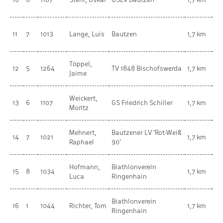
Ki
mä
11
7
1013
Lange, Luis
Bautzen
1,7 km
Ki
Töppel,
mä
12
5
1264
TV 1848 Bischofswerda
1,7 km
Jaime
Ki
Weickert,
mä
13
6
1107
GS Friedrich Schiller
1,7 km
Moritz
Ki
Mehnert,
Bautzener LV 'Rot-Weiß
mä
14
7
1021
1,7 km
Raphael
90'
Ki
Hofmann,
Biathlonverein
mä
15
8
1034
1,7 km
Luca
Ringenhain
Ki
Biathlonverein
mä
16
1
1044
Richter, Tom
1,7 km
Ringenhain
Ki