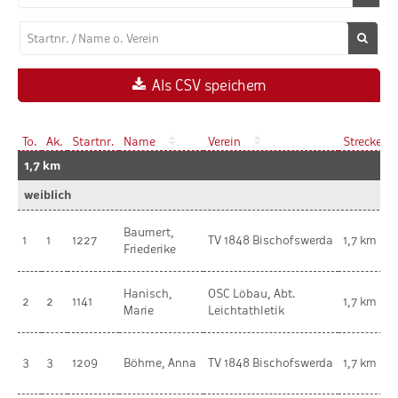
Als CSV speichern
To.
Ak.
Startnr.
Name
Verein
Strecke
A
1,7 km
weiblich
Baumert,
w
1
1
1227
TV 1848 Bischofswerda
1,7 km
Friederike
K
Hanisch,
OSC Löbau, Abt.
w
2
2
1141
1,7 km
Marie
Leichtathletik
K
w
3
3
1209
Böhme, Anna
TV 1848 Bischofswerda
1,7 km
K