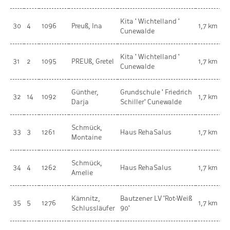
Kita ' Wichtelland '
V
30
4
1096
Preuß, Ina
1,7 km
Cunewalde
w
Kita ' Wichtelland '
w
31
2
1095
PREUß, Gretel
1,7 km
Cunewalde
K
Günther,
Grundschule ' Friedrich
w
32
14
1092
1,7 km
Darja
Schiller' Cunewalde
K
Schmück,
w
33
3
1261
Haus RehaSalus
1,7 km
Montaine
K
Schmück,
w
34
4
1262
Haus RehaSalus
1,7 km
Amelie
K
Kämnitz,
Bautzener LV 'Rot-Weiß
V
35
5
1276
1,7 km
Schlussläufer
90'
w