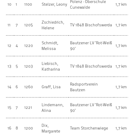
Polenz - Oberschule
V
10
1
1100
Stelzer, Leony
1,7 km
Cunewalde
w
Zschiedrich,
w
11
7
1205
TV 1848 Bischofswerda
1,7 km
Helene
K
Schmidt,
Bautzener LV 'Rot-Weiß
w
12
4
1220
1,7 km
Melissa
90'
K
Liebisch,
w
13
5
1203
TV 1848 Bischofswerda
1,7 km
Katharina
K
Radsportverein
w
14
6
1260
Graff, Lisa
1,7 km
Bautzen
K
Lindemann,
Bautzener LV 'Rot-Weiß
w
15
7
1221
1,7 km
Alina
90'
K
Dix,
w
16
8
1200
Team Storchenwiege
1,7 km
Margarete
K