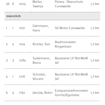
Müller,
Polenz - Oberschule
V
36
6
1024
1,7 km
Swenja
Cunewalde
w
männlich
Gehrmann,
m
1
1
1051
SG Motor Cunewalde
1,7 km
Hans
K
Biathlonverein
m
2
2
1104
Richter, Tom
1,7 km
Ringenhain
K
Sudermann,
Bautzener LV 'Rot-Weiß
m
3
3
1284
1,7 km
Bruno
90'
K
Schröter,
Bautzener LV 'Rot-Weiß
m
4
1
1216
1,7 km
Vincent
90'
K
Europamarathonverein
m
5
4
1192
Jänicke, Robin
1,7 km
Görlitz/Zgorzelec
K