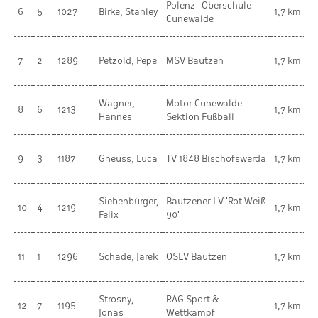
Polenz - Oberschule
m
6
5
1027
Birke, Stanley
1,7 km
Cunewalde
K
m
7
2
1289
Petzold, Pepe
MSV Bautzen
1,7 km
K
Wagner,
Motor Cunewalde
m
8
6
1213
1,7 km
Hannes
Sektion Fußball
K
m
9
3
1187
Gneuss, Luca
TV 1848 Bischofswerda
1,7 km
K
Siebenbürger,
Bautzener LV 'Rot-Weiß
m
10
4
1219
1,7 km
Felix
90'
K
m
11
1
1296
Schade, Jarek
OSLV Bautzen
1,7 km
K
Strosny,
RAG Sport &
m
12
7
1195
1,7 km
Jonas
Wettkampf
K