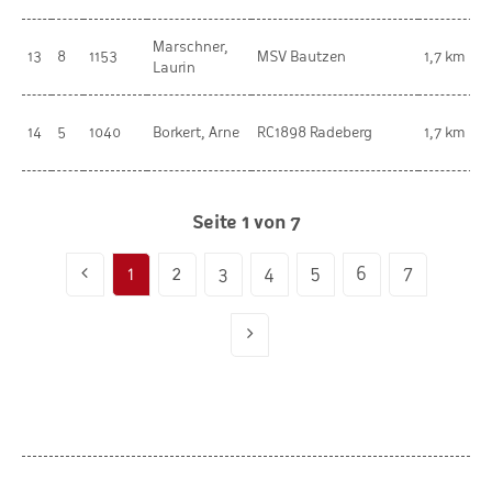
Marschner,
m
13
8
1153
MSV Bautzen
1,7 km
Laurin
K
m
14
5
1040
Borkert, Arne
RC1898 Radeberg
1,7 km
K
Seite 1 von 7
1
2
3
4
5
6
7