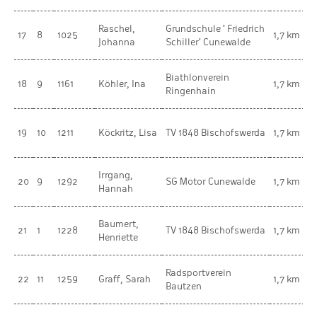
Raschel,
Grundschule ' Friedrich
w
17
8
1025
1,7 km
Johanna
Schiller' Cunewalde
K
Biathlonverein
w
18
9
1161
Köhler, Ina
1,7 km
Ringenhain
K
w
19
10
1211
Köckritz, Lisa
TV 1848 Bischofswerda
1,7 km
K
Irrgang,
w
20
9
1292
SG Motor Cunewalde
1,7 km
Hannah
K
Baumert,
w
21
1
1228
TV 1848 Bischofswerda
1,7 km
Henriette
K
Radsportverein
w
22
11
1259
Graff, Sarah
1,7 km
Bautzen
K