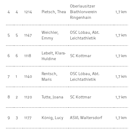
Oberlausitzer
w
4
4
1214
Pietsch, Thea
Biathlonverein
1,7 km
K
Ringenhain
Weichler,
OSC Löbau, Abt.
w
5
5
1147
1,7 km
Emmy
Leichtathletik
K
Lebelt, Klara-
w
6
6
1118
SC Kottmar
1,7 km
Huldine
K
Rentsch,
OSC Löbau, Abt.
w
7
1
1140
1,7 km
Maris
Leichtathletik
K
w
8
2
1120
Tutte, Joana
SC Kottmar
1,7 km
K
w
9
3
1177
König, Lucy
ASVL Waltersdorf
1,7 km
K