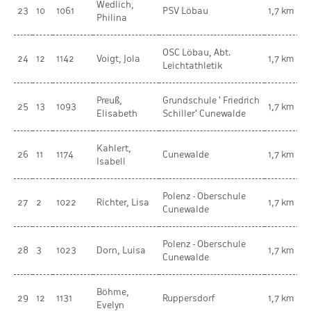
Wedlich,
w
23
10
1061
PSV Löbau
1,7 km
Philina
K
OSC Löbau, Abt.
w
24
12
1142
Voigt, Jola
1,7 km
Leichtathletik
K
Preuß,
Grundschule ' Friedrich
w
25
13
1093
1,7 km
Elisabeth
Schiller' Cunewalde
K
Kahlert,
w
26
11
1174
Cunewalde
1,7 km
Isabell
K
Polenz - Oberschule
V
27
2
1022
Richter, Lisa
1,7 km
Cunewalde
w
Polenz - Oberschule
V
28
3
1023
Dorn, Luisa
1,7 km
Cunewalde
w
Böhme,
w
29
12
1131
Ruppersdorf
1,7 km
Evelyn
K