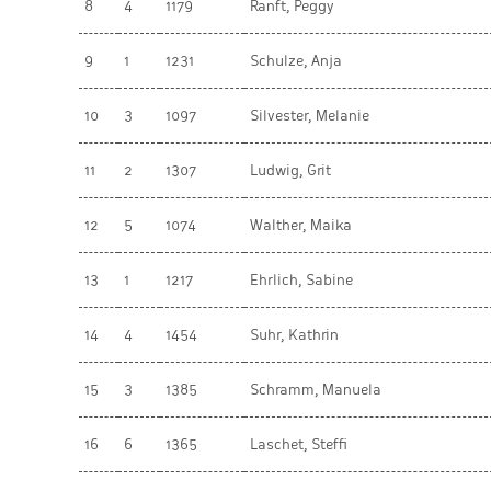
8
4
1179
Ranft, Peggy
9
1
1231
Schulze, Anja
10
3
1097
Silvester, Melanie
11
2
1307
Ludwig, Grit
12
5
1074
Walther, Maika
13
1
1217
Ehrlich, Sabine
14
4
1454
Suhr, Kathrin
15
3
1385
Schramm, Manuela
16
6
1365
Laschet, Steffi