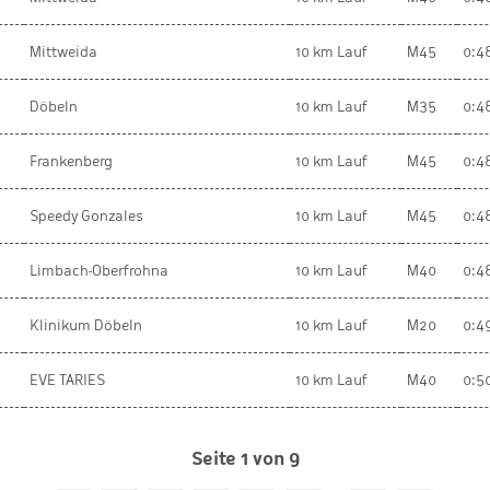
Mittweida
10 km Lauf
M45
0:4
Döbeln
10 km Lauf
M35
0:4
Frankenberg
10 km Lauf
M45
0:4
Speedy Gonzales
10 km Lauf
M45
0:4
Limbach-Oberfrohna
10 km Lauf
M40
0:4
Klinikum Döbeln
10 km Lauf
M20
0:4
EVE TARIES
10 km Lauf
M40
0:5
Seite 1 von 9