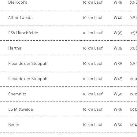
Die Kobi‘s
10 km Lauf
W35
0:5
Altmittweida
10 km Lauf
W40
0:5
FSV Hirschfelde
10 km Lauf
W35
0:5
Hartha
10 km Lauf
W35
0:5
Freunde der Stoppuhr
10 km Lauf
W35
0:5
Freunde der Stoppuhr
10 km Lauf
W45
1:00
Chemnitz
10 km Lauf
W50
1:01
LG Mittweida
10 km Lauf
W35
1:01
Berlin
10 km Lauf
W50
1:0