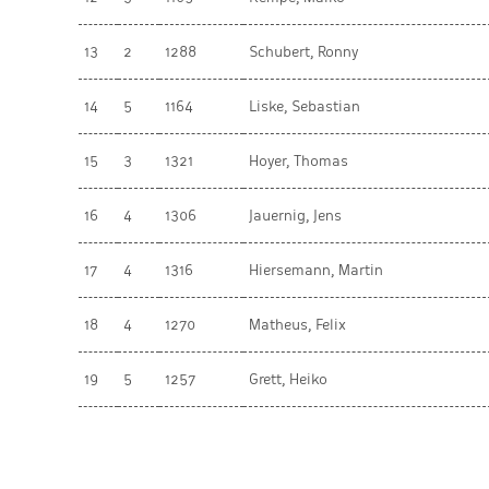
13
2
1288
Schubert, Ronny
14
5
1164
Liske, Sebastian
15
3
1321
Hoyer, Thomas
16
4
1306
Jauernig, Jens
17
4
1316
Hiersemann, Martin
18
4
1270
Matheus, Felix
19
5
1257
Grett, Heiko