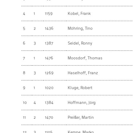
4
1
1159
Kobel, Frank
5
2
1436
Möhring, Tino
6
3
1387
Seidel, Ronny
7
1
1476
Moosdorf, Thomas
8
3
1269
Haselhoff, Franz
9
1
1020
Kluge, Robert
10
4
1384
Hoffmann, Jörg
11
2
1470
Preißer, Martin
12
3
1105
Kempe, Marko