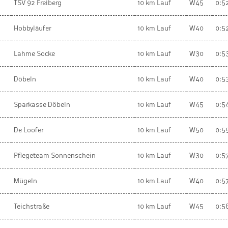
TSV 92 Freiberg
10 km Lauf
W45
0:5
Hobbyläufer
10 km Lauf
W40
0:5
Lahme Socke
10 km Lauf
W30
0:5
Döbeln
10 km Lauf
W40
0:5
Sparkasse Döbeln
10 km Lauf
W45
0:5
De Loofer
10 km Lauf
W50
0:5
Pflegeteam Sonnenschein
10 km Lauf
W30
0:5
Mügeln
10 km Lauf
W40
0:5
Teichstraße
10 km Lauf
W45
0:5