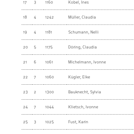
17
3
1160
Kobel, Ines
18
4
1242
Müller, Claudia
19
4
1181
Schumann, Nelli
20
5
1175
Döring, Claudia
21
6
1061
Michelmann, Ivonne
22
7
1060
Kügler, Elke
23
2
1300
Bauknecht, Sylvia
24
7
1044
Klietsch, Ivonne
25
3
1025
Fust, Karin