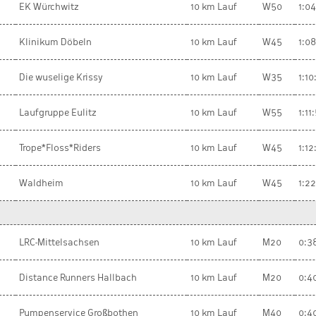
EK Würchwitz
10 km Lauf
W50
1:0
Klinikum Döbeln
10 km Lauf
W45
1:0
Die wuselige Krissy
10 km Lauf
W35
1:10
Laufgruppe Eulitz
10 km Lauf
W55
1:11
Trope*Floss*Riders
10 km Lauf
W45
1:12
Waldheim
10 km Lauf
W45
1:2
LRC-Mittelsachsen
10 km Lauf
M20
0:3
Distance Runners Hallbach
10 km Lauf
M20
0:4
Pumpenservice Großbothen
10 km Lauf
M40
0:4