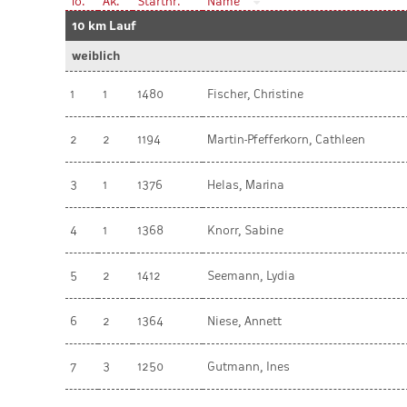
To.
Ak.
Startnr.
Name
10 km Lauf
weiblich
1
1
1480
Fischer, Christine
2
2
1194
Martin-Pfefferkorn, Cathleen
3
1
1376
Helas, Marina
4
1
1368
Knorr, Sabine
5
2
1412
Seemann, Lydia
6
2
1364
Niese, Annett
7
3
1250
Gutmann, Ines