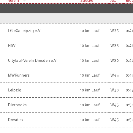
Verein
Strecke
Ak.
Brut
LG eXa leipzig e.V.
10 km Lauf
W35
0:4
HSV
10 km Lauf
W35
0:4
Citylauf-Verein Dresden e.V.
10 km Lauf
W30
0:4
MWRunners
10 km Lauf
W45
0:4
Leipzig
10 km Lauf
W30
0:4
Dierbooks
10 km Lauf
W45
0:5
Dresden
10 km Lauf
W45
0:50