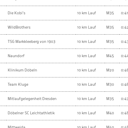
Die Kobi‘s
10 km Lauf
M35
0:4
WildBrothers
10 km Lauf
M35
0:4
TSG Markkleeberg von 1903
10 km Lauf
M35
0:4
Naundorf
10 km Lauf
M45
0:4
Klinikum Döbeln
10 km Lauf
M20
0:4
Team Kluge
10 km Lauf
M30
0:4
Mitlaufgelegenheit Dresden
10 km Lauf
M35
0:4
Döbelner SC Leichtathletik
10 km Lauf
M40
0:4
Mittweida
10 km Lauf
M40
0:4