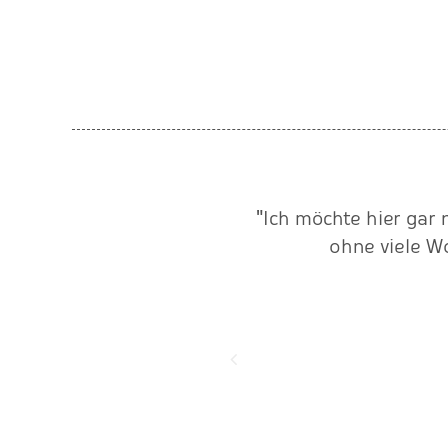
svoller FullServicePartner
"Ich möchte hier gar 
 Die Laufszene Events GmbH
ohne viele W
r Unternehmen gründet aus
hancen werden lässt."