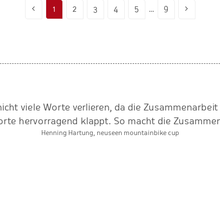
1
2
3
4
5
…
9
nicht viele Worte verlieren, da die Zusammenarbeit
orte hervorragend klappt. So macht die Zusammen
Henning Hartung, neuseen mountainbike cup