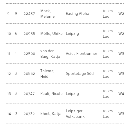
Mack,
10 km
9
5
22437
Racing Aloha
W20
Melanie
Lauf
10 km
10
6
20955
Mölle, Ulrike
Leipzig
W20
Lauf
von der
10 km
11
1
22500
Asics Frontrunner
W35
Burg, Katja
Lauf
Thieme,
10 km
12
2
20862
Sportetage Süd
W35
Heidi
Lauf
10 km
13
2
20747
Pauli, Nicole
Leipzig
W40
Lauf
Leipziger
10 km
14
3
20732
Ehret, Katja
W30
Volksbank
Lauf