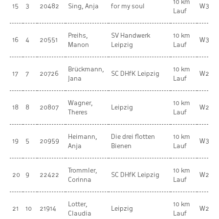
10 km
15
3
20482
Sing, Anja
for my soul
W35
Lauf
Preihs,
SV Handwerk
10 km
16
4
20551
W30
Manon
Leipzig
Lauf
Brückmann,
10 km
17
7
20726
SC DHfK Leipzig
W20
Jana
Lauf
Wagner,
10 km
18
8
20807
Leipzig
W20
Theres
Lauf
Heimann,
Die drei flotten
10 km
19
5
20959
W30
Anja
Bienen
Lauf
Trommler,
10 km
20
9
22422
SC DHfK Leipzig
W20
Corinna
Lauf
Lotter,
10 km
21
10
21914
Leipzig
W20
Claudia
Lauf