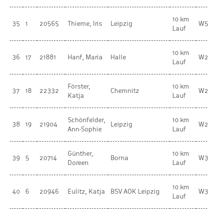
10 km
35
1
20565
Thieme, Iris
Leipzig
W50
Lauf
10 km
36
17
21881
Hanf, Maria
Halle
W20
Lauf
Förster,
10 km
37
18
22332
Chemnitz
W20
Katja
Lauf
Schönfelder,
10 km
38
19
21904
Leipzig
W20
Ann-Sophie
Lauf
Günther,
10 km
39
5
20714
Borna
W35
Doreen
Lauf
10 km
40
6
20946
Eulitz, Katja
BSV AOK Leipzig
W35
Lauf