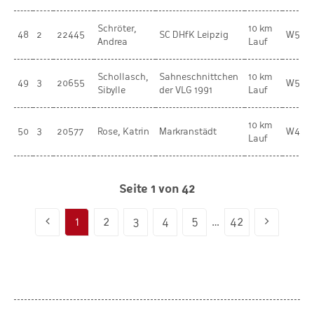
Schröter,
10 km
48
2
22445
SC DHfK Leipzig
W50
Andrea
Lauf
Schollasch,
Sahneschnittchen
10 km
49
3
20655
W50
Sibylle
der VLG 1991
Lauf
10 km
50
3
20577
Rose, Katrin
Markranstädt
W45
Lauf
Seite 1 von 42
1
2
3
4
5
…
42