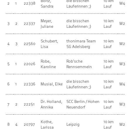
Boitz,
die bisschen
10 km
2
1
22338
W40
Sandra
Läuferinnen ;)
Lauf
Meyer,
die bisschen
10 km
3
2
22337
W20
Juliane
Läuferinnen ;)
Lauf
Schubert,
thonimara Team
10 km
4
3
22560
W20
Lisa
SG Adelsberg
Lauf
Robe,
Rob'sche
10 km
5
1
22026
W30
Karoline
Rennsemmeln
Lauf
die bisschen
10 km
6
1
22336
Musial, Elke
W45
Läuferinnen ;)
Lauf
Dr. Holland,
SCC Berlin / Hohen
10 km
7
2
22251
W30
Annika
Neuendorf
Lauf
Kothe,
10 km
8
4
20797
Leipzig
W20
Larissa
Lauf