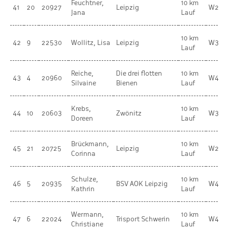
Feuchtner,
10 km
41
20
20927
Leipzig
W20
Jana
Lauf
10 km
42
9
22530
Wollitz, Lisa
Leipzig
W30
Lauf
Reiche,
Die drei flotten
10 km
43
4
20960
W40
Silvaine
Bienen
Lauf
Krebs,
10 km
44
10
20603
Zwönitz
W30
Doreen
Lauf
Brückmann,
10 km
45
21
20725
Leipzig
W20
Corinna
Lauf
Schulze,
10 km
46
5
20935
BSV AOK Leipzig
W40
Kathrin
Lauf
Wermann,
10 km
47
6
22024
Trisport Schwerin
W40
Christiane
Lauf