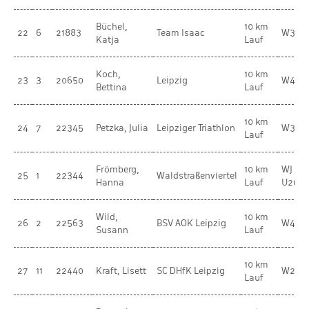
Büchel,
10 km
22
6
21883
Team Isaac
W30
Katja
Lauf
Koch,
10 km
23
3
20650
Leipzig
W40
Bettina
Lauf
10 km
24
7
22345
Petzka, Julia
Leipziger Triathlon
W30
Lauf
Frömberg,
10 km
WJ
25
1
22344
Waldstraßenviertel
Hanna
Lauf
U20
Wild,
10 km
26
2
22563
BSV AOK Leipzig
W45
Susann
Lauf
10 km
27
11
22440
Kraft, Lisett
SC DHfK Leipzig
W20
Lauf