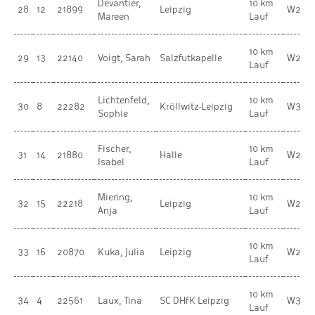
Devantier,
10 km
28
12
21899
Leipzig
W20
Mareen
Lauf
10 km
29
13
22140
Voigt, Sarah
Salzfutkapelle
W20
Lauf
Lichtenfeld,
10 km
30
8
22282
Kröllwitz-Leipzig
W30
Sophie
Lauf
Fischer,
10 km
31
14
21880
Halle
W20
Isabel
Lauf
Miering,
10 km
32
15
22218
Leipzig
W20
Anja
Lauf
10 km
33
16
20870
Kuka, Julia
Leipzig
W20
Lauf
10 km
34
4
22561
Laux, Tina
SC DHfK Leipzig
W35
Lauf