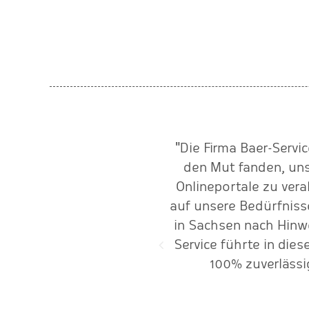
tarbeiter*innen von Baer-
"Die Firma Baer-Servi
die Liebe zur Region, zum
den Mut fanden, uns
 ist hier in den besten
Onlineportale zu vera
auf unsere Bedürfniss
in Sachsen nach Hinwe
Service führte in die
100% zuverlässi