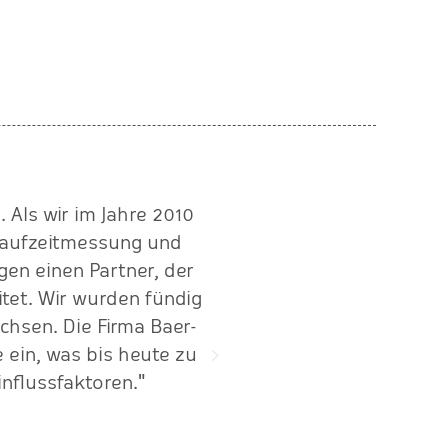
 Als wir im Jahre 2010
"Ein super organisiertes
 Laufzeitmessung und
Wir arbei
gen einen Partner, der
tet. Wir wurden fündig
hsen. Die Firma Baer-
 ein, was bis heute zu
nflussfaktoren."