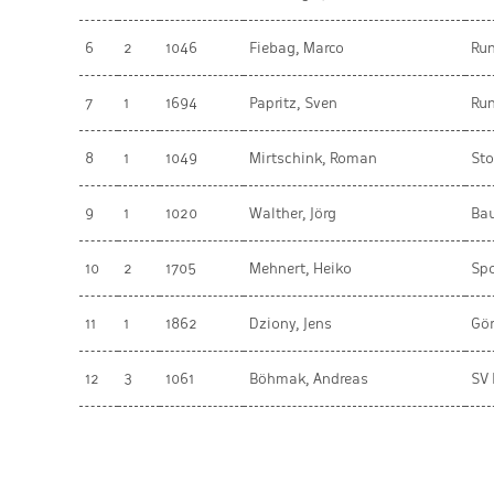
6
2
1046
Fiebag, Marco
Ru
7
1
1694
Papritz, Sven
Ru
8
1
1049
Mirtschink, Roman
Sto
9
1
1020
Walther, Jörg
Ba
10
2
1705
Mehnert, Heiko
Spo
11
1
1862
Dziony, Jens
Gör
12
3
1061
Böhmak, Andreas
SV 