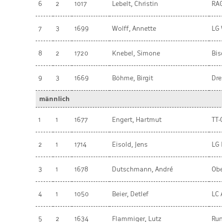
6
2
1017
Lebelt, Christin
RAG
7
3
1699
Wolff, Annette
LG 
8
2
1720
Knebel, Simone
Bis
9
3
1669
Böhme, Birgit
Dr
männlich
1
1
1677
Engert, Hartmut
TT-
2
1
1714
Eisold, Jens
LG 
3
1
1678
Dutschmann, André
Obe
4
1
1050
Beier, Detlef
LC 
5
2
1634
Flammiger, Lutz
Ru