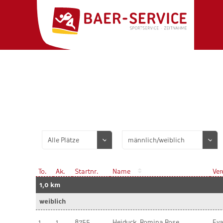
To.
Ak.
Startnr.
Name
Ver
1,0 km
weiblich
1
1
8755
Heiduck, Romina Rose
Eva