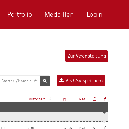
Portfolio
Medaillen
Login
Zur Veranstaltung
Als CSV speichern
Bruttozeit
Jg.
Nat.
r U8
4:58
2009
DEU
✖