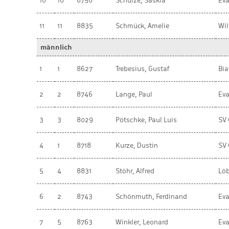
10
10
8750
Schulze, Saskia
Eva
11
11
8835
Schmück, Amelie
Wil
männlich
1
1
8627
Trebesius, Gustaf
Bia
2
2
8746
Lange, Paul
Eva
3
3
8029
Pötschke, Paul Luis
SV 
4
1
8718
Kurze, Dustin
SV 
5
4
8831
Stöhr, Alfred
Lö
6
2
8743
Schönmuth, Ferdinand
Eva
7
5
8763
Winkler, Leonard
Eva