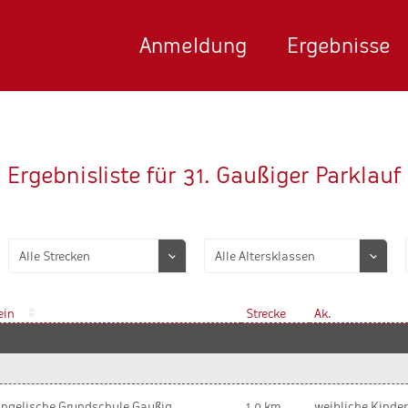
Anmeldung
Ergebnisse
Ergebnisliste für 31. Gaußiger Parklauf
ein
Strecke
Ak.
ngelische Grundschule Gaußig
1,0 km
weibliche Kinde