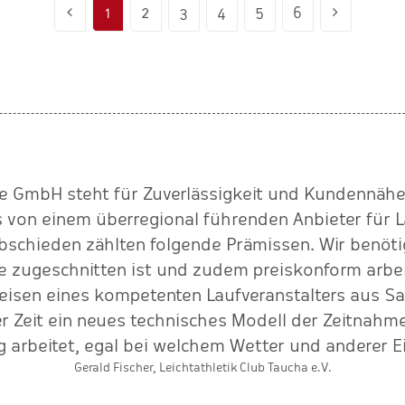
1
2
3
4
5
6
ce GmbH steht für Zuverlässigkeit und Kundennähe.
 von einem überregional führenden Anbieter für
bschieden zählten folgende Prämissen. Wir benöti
e zugeschnitten ist und zudem preiskonform arbei
isen eines kompetenten Laufveranstalters aus Sac
ser Zeit ein neues technisches Modell der Zeitnahme
g arbeitet, egal bei welchem Wetter und anderer Ei
Gerald Fischer, Leichtathletik Club Taucha e.V.