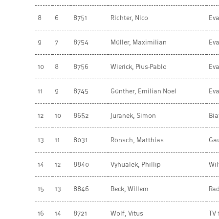
8
6
8751
Richter, Nico
Eva
9
7
8754
Müller, Maximilian
Eva
10
8
8756
Wierick, Pius-Pablo
Eva
11
9
8745
Günther, Emilian Noel
Eva
12
10
8652
Juranek, Simon
Bia
13
11
8031
Rönsch, Matthias
Ga
14
12
8840
Vyhualek, Phillip
Wil
15
13
8846
Beck, Willem
Ra
16
14
8721
Wolf, Vitus
TV 