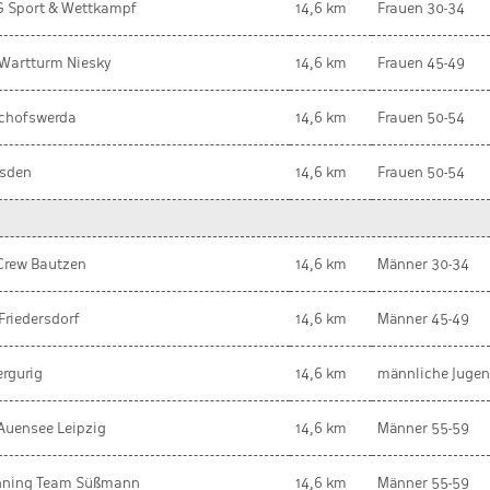
 Sport & Wettkampf
14,6 km
Frauen 30-34
Wartturm Niesky
14,6 km
Frauen 45-49
chofswerda
14,6 km
Frauen 50-54
esden
14,6 km
Frauen 50-54
Crew Bautzen
14,6 km
Männer 30-34
Friedersdorf
14,6 km
Männer 45-49
rgurig
14,6 km
männliche Juge
Auensee Leipzig
14,6 km
Männer 55-59
nning Team Süßmann
14,6 km
Männer 55-59