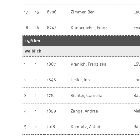
17
15
8706
Zimmer, Ben
Lau
18
16
8747
Kannegießer, Franz
Eva
14,6 km
weiblich
1
1
1867
Kranich, Franziska
LSV
2
1
1646
Heller, Ina
Lau
3
1
1716
Richter, Cornelia
Bau
4
1
1859
Zange, Andrea
Me
5
2
1018
Kämnitz, Astrid
Bau