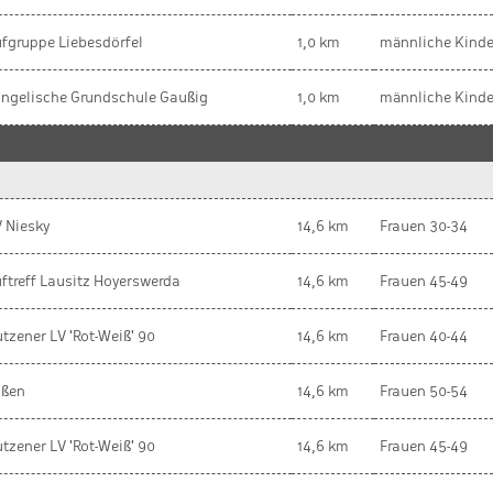
fgruppe Liebesdörfel
1,0 km
männliche Kinde
ngelische Grundschule Gaußig
1,0 km
männliche Kinde
 Niesky
14,6 km
Frauen 30-34
ftreff Lausitz Hoyerswerda
14,6 km
Frauen 45-49
tzener LV 'Rot-Weiß' 90
14,6 km
Frauen 40-44
ißen
14,6 km
Frauen 50-54
tzener LV 'Rot-Weiß' 90
14,6 km
Frauen 45-49