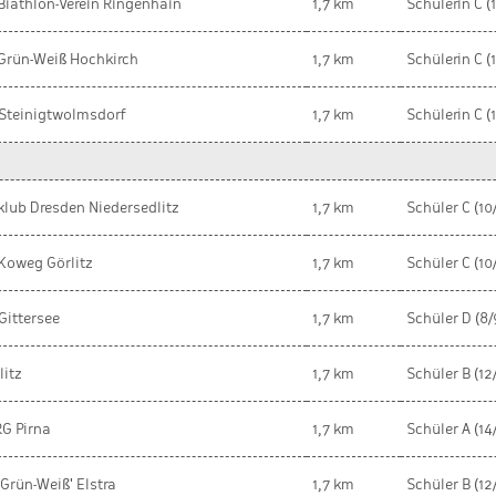
Biathlon-Verein Ringenhain
1,7 km
Schülerin C (1
Grün-Weiß Hochkirch
1,7 km
Schülerin C (1
Steinigtwolmsdorf
1,7 km
Schülerin C (1
klub Dresden Niedersedlitz
1,7 km
Schüler C (10/
Koweg Görlitz
1,7 km
Schüler C (10/
Gittersee
1,7 km
Schüler D (8/
litz
1,7 km
Schüler B (12
G Pirna
1,7 km
Schüler A (14
'Grün-Weiß' Elstra
1,7 km
Schüler B (12