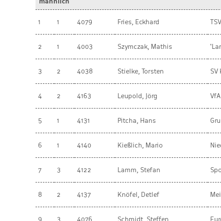
männlich
1
1
4079
Fries, Eckhard
TSV
2
1
4003
Szymczak, Mathis
'La
3
2
4038
Stielke, Torsten
SV 
4
2
4163
Leupold, Jörg
VfA
5
1
4131
Pitcha, Hans
Gr
6
1
4140
Kießlich, Mario
Nie
7
3
4122
Lamm, Stefan
Spo
8
2
4137
Knöfel, Detlef
Mei
9
3
4076
Schmidt, Steffen
Eur