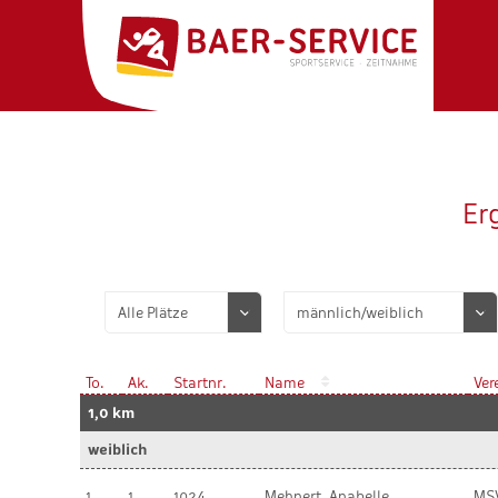
Er
To.
Ak.
Startnr.
Name
Ver
1,0 km
weiblich
1
1
1024
Mehnert, Anabelle
MSV