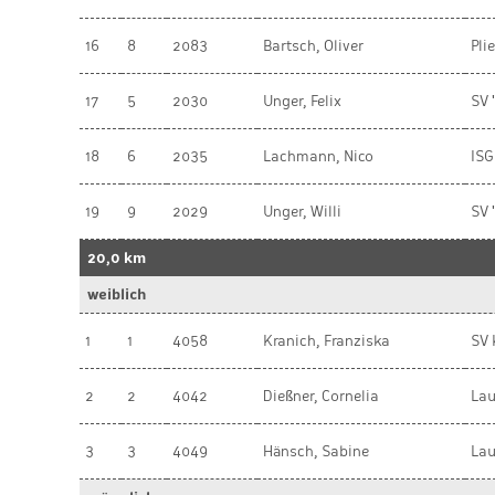
16
8
2083
Bartsch, Oliver
Pli
17
5
2030
Unger, Felix
SV 
18
6
2035
Lachmann, Nico
ISG
19
9
2029
Unger, Willi
SV 
20,0 km
weiblich
1
1
4058
Kranich, Franziska
SV 
2
2
4042
Dießner, Cornelia
Lau
3
3
4049
Hänsch, Sabine
Lau