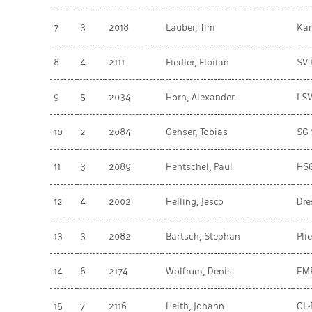
7
3
2018
Lauber, Tim
Ka
8
4
2111
Fiedler, Florian
SV 
9
5
2034
Horn, Alexander
LSV
10
2
2084
Gehser, Tobias
SG 
11
3
2089
Hentschel, Paul
HSG
12
4
2002
Helling, Jesco
Dre
13
3
2082
Bartsch, Stephan
Pli
14
6
2174
Wolfrum, Denis
EMP
15
7
2116
Helth, Johann
OL-