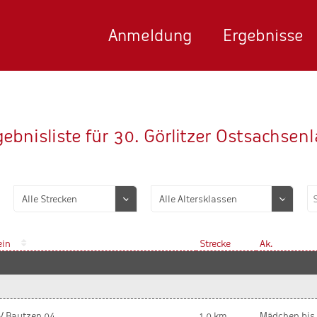
Anmeldung
Ergebnisse
gebnisliste für 30. Görlitzer Ostsachsenl
ein
Strecke
Ak.
 Bautzen 04
1,0 km
Mädchen bis 