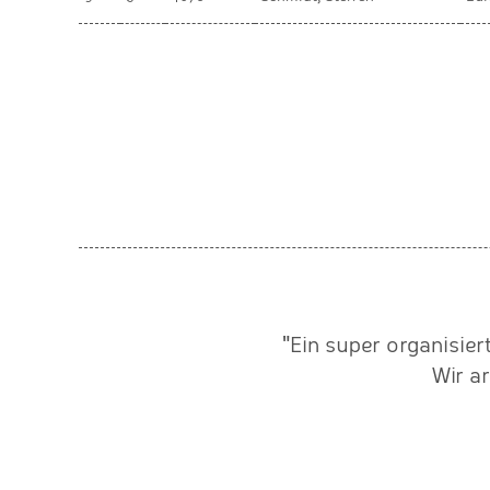
ähe. Als wir im Jahre 2010
"Ein super organisie
für Laufzeitmessung und
Wir a
nötigen einen Partner, der
rbeitet. Wir wurden fündig
 Sachsen. Die Firma Baer-