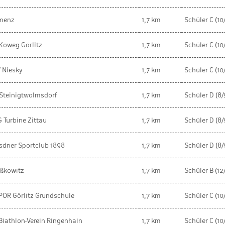
menz
1,7 km
Schüler C (10/
Koweg Görlitz
1,7 km
Schüler C (10/
 Niesky
1,7 km
Schüler C (10/
Steinigtwolmsdorf
1,7 km
Schüler D (8/
 Turbine Zittau
1,7 km
Schüler D (8/
sdner Sportclub 1898
1,7 km
Schüler D (8/
eßkowitz
1,7 km
Schüler B (12
OR Görlitz Grundschule
1,7 km
Schüler C (10/
Biathlon-Verein Ringenhain
1,7 km
Schüler C (10/