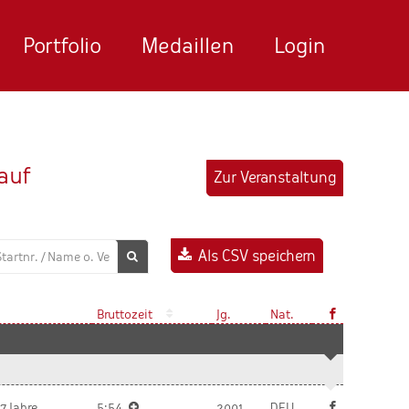
Portfolio
Medaillen
Login
auf
Zur Veranstaltung
Als CSV speichern
Bruttozeit
Jg.
Nat.
7 Jahre
5:54
2001
DEU