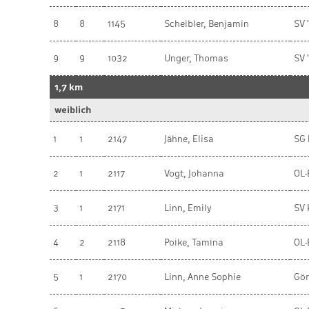
8
8
1145
Scheibler, Benjamin
SV 
9
9
1032
Unger, Thomas
SV 
1,7 km
weiblich
1
1
2147
Jähne, Elisa
SG 
2
1
2117
Vogt, Johanna
OL-
3
1
2171
Linn, Emily
SV 
4
2
2118
Poike, Tamina
OL-
5
1
2170
Linn, Anne Sophie
Gör