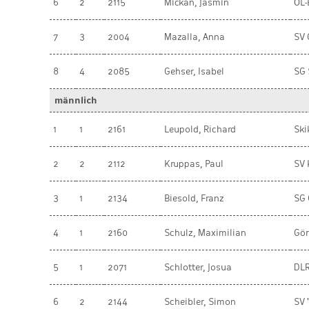
6
2
2115
Mickan, Jasmin
OL-
7
3
2004
Mazalla, Anna
SV 
8
4
2085
Gehser, Isabel
SG 
männlich
1
1
2161
Leupold, Richard
Ski
2
2
2112
Kruppas, Paul
SV 
3
1
2134
Biesold, Franz
SG 
4
1
2160
Schulz, Maximilian
Gör
5
1
2071
Schlotter, Josua
DLR
6
2
2144
Scheibler, Simon
SV 