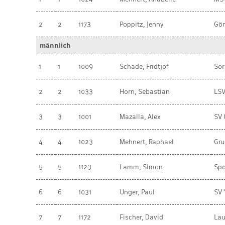
2
2
1173
Poppitz, Jenny
Gör
männlich
1
1
1009
Schade, Fridtjof
Sor
2
2
1033
Horn, Sebastian
LSV
3
3
1001
Mazalla, Alex
SV 
4
4
1023
Mehnert, Raphael
Gru
5
5
1123
Lamm, Simon
Spo
6
6
1031
Unger, Paul
SV 
7
7
1172
Fischer, David
Lau