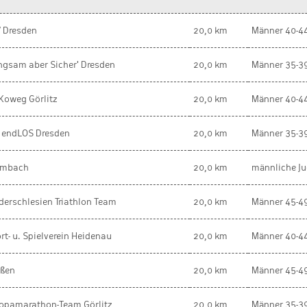
 Dresden
20,0 km
Männer 40-4
ngsam aber Sicher' Dresden
20,0 km
Männer 35-3
Koweg Görlitz
20,0 km
Männer 40-4
 endLOS Dresden
20,0 km
Männer 35-3
umbach
20,0 km
männliche J
derschlesien Triathlon Team
20,0 km
Männer 45-4
rt- u. Spielverein Heidenau
20,0 km
Männer 40-4
ßen
20,0 km
Männer 45-4
opamarathon-Team Görlitz
20,0 km
Männer 35-3