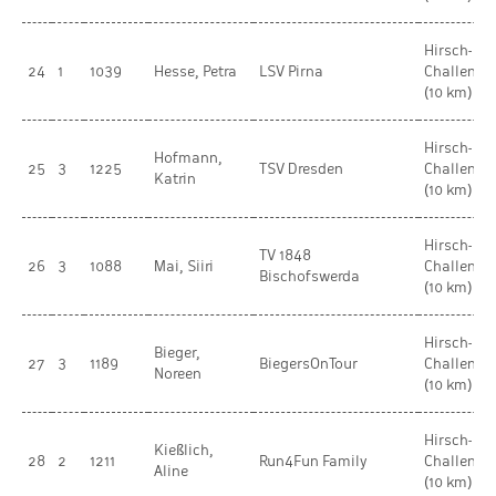
Hirsch-
24
1
1039
Hesse, Petra
LSV Pirna
Challenge
(10 km)
Hirsch-
Hofmann,
25
3
1225
TSV Dresden
Challenge
Katrin
(10 km)
Hirsch-
TV 1848
26
3
1088
Mai, Siiri
Challenge
Bischofswerda
(10 km)
Hirsch-
Bieger,
27
3
1189
BiegersOnTour
Challenge
Noreen
(10 km)
Hirsch-
Kießlich,
28
2
1211
Run4Fun Family
Challenge
Aline
(10 km)