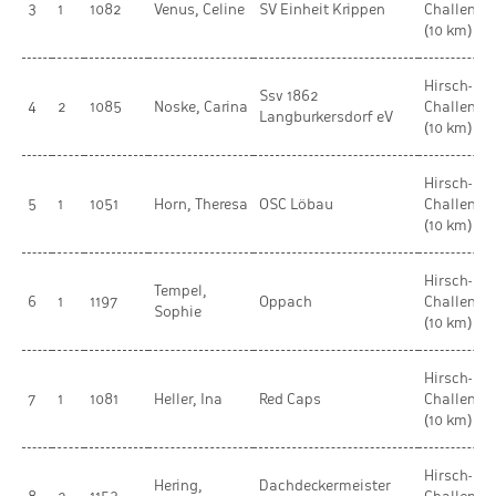
3
1
1082
Venus, Celine
SV Einheit Krippen
Challenge
(10 km)
Hirsch-
Ssv 1862
4
2
1085
Noske, Carina
Challenge
Langburkersdorf eV
(10 km)
Hirsch-
5
1
1051
Horn, Theresa
OSC Löbau
Challenge
(10 km)
Hirsch-
Tempel,
6
1
1197
Oppach
Challenge
Sophie
(10 km)
Hirsch-
7
1
1081
Heller, Ina
Red Caps
Challenge
(10 km)
Hirsch-
Hering,
Dachdeckermeister