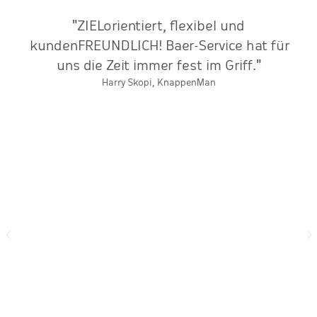
"ZIELorientiert, flexibel und
"
at
kundenFREUNDLICH! Baer-Service hat für
uns die Zeit immer fest im Griff."
k
Harry Skopi, KnappenMan
re