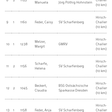
8
2
1153
Challenge
Manuela
Jörg Pöthig Hohnstein
(10 km)
Hirsch-
9
1
1160
Feder, Caisy
SV Scharfenberg
Challenge
(10 km)
Hirsch-
Melzer,
10
1
1238
GMRV
Challenge
Margit
(10 km)
Hirsch-
Scharfe,
11
2
1156
SV Scharfenberg
Challenge
Helena
(10 km)
Hirsch-
Beckert,
BSG Ostsächsische
12
2
1045
Challenge
Claudia
Sparkasse Dresden
(10 km)
Hirsch-
13
1
1158
Feder, Anja
SV Scharfenberg
Challenge