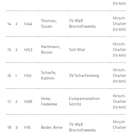
(10 km)
Hirsch-
Thomas,
TV 1848
14
2
1244
Challenge
Susen
Bischofswerda
(10 km)
Hirsch-
Hartmann,
15
2
1053
Soli Vital
Challenge
Nicole
(10 km)
Hirsch-
Scharfe,
16
1
1155
SV Scharfenberg
Challenge
Kathrin
(10 km)
Hirsch-
Hoke,
Europamarathon
17
2
1096
Challenge
Frederike
Görlitz
(10 km)
Hirsch-
TV 1848
18
3
1116
Böder, Anne
Challenge
Bischofswerda