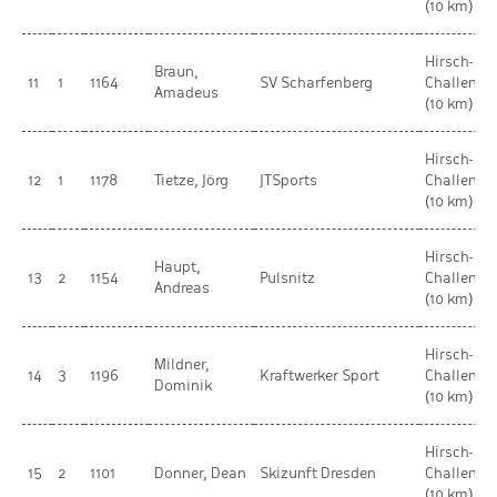
(10 km)
Hirsch-
Braun,
11
1
1164
SV Scharfenberg
Challenge
Amadeus
(10 km)
Hirsch-
12
1
1178
Tietze, Jörg
JTSports
Challenge
(10 km)
Hirsch-
Haupt,
13
2
1154
Pulsnitz
Challenge
Andreas
(10 km)
Hirsch-
Mildner,
14
3
1196
Kraftwerker Sport
Challenge
Dominik
(10 km)
Hirsch-
15
2
1101
Donner, Dean
Skizunft Dresden
Challenge
(10 km)