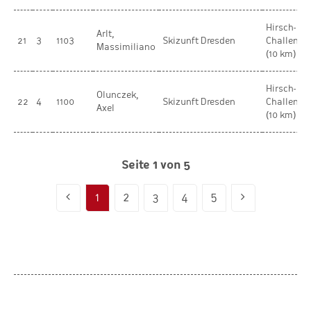
Hirsch-
Arlt,
21
3
1103
Skizunft Dresden
Challenge
Massimiliano
(10 km)
Hirsch-
Olunczek,
22
4
1100
Skizunft Dresden
Challenge
Axel
(10 km)
Seite 1 von 5
1
2
3
4
5