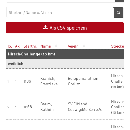
Als CSV speichern
To.
Ak.
Startnr.
Name
Verein
Strecke
Hirsch-Challenge (10 km)
weiblich
Hirsch-
Kranich,
Europamarathon
1
1
1180
Challenge
Franziska
Görlitz
(10 km)
Hirsch-
Baum,
SV Elbland
2
1
1068
Challenge
Kathrin
Coswig/Meißen e.V.
(10 km)
Hirsch-