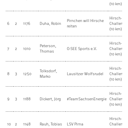
(10 km)
Hirsch-
Pirnchen will Hirsche
6
2
1176
Duha, Robin
Challenge
reiten
(10 km)
Hirsch-
Peterson,
7
2
1010
O-SEE Sports e.V.
Challenge
Thomas
(10 km)
Hirsch-
Tolksdorf,
8
3
1250
Lausitzer Wolfsrudel
Challenge
Marko
(10 km)
Hirsch-
9
3
1188
Dickert, Jörg
#TeamSachsenEnergie
Challenge
(10 km)
Hirsch-
10
2
1148
Rauh, Tobias
LSV Pirna
Challenge