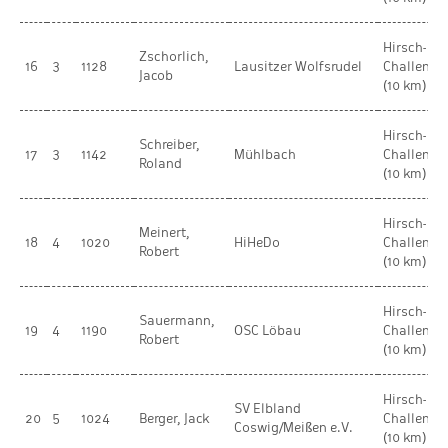
Hirsch-
Zschorlich,
16
3
1128
Lausitzer Wolfsrudel
Challenge
Jacob
(10 km)
Hirsch-
Schreiber,
17
3
1142
Mühlbach
Challenge
Roland
(10 km)
Hirsch-
Meinert,
18
4
1020
HiHeDo
Challenge
Robert
(10 km)
Hirsch-
Sauermann,
19
4
1190
OSC Löbau
Challenge
Robert
(10 km)
Hirsch-
SV Elbland
20
5
1024
Berger, Jack
Challenge
Coswig/Meißen e.V.
(10 km)