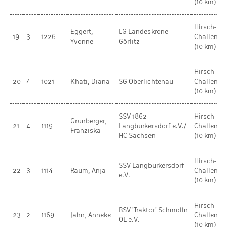
(10 km)
Hirsch-
Eggert,
LG Landeskrone
19
3
1226
Challenge
Yvonne
Görlitz
(10 km)
Hirsch-
20
4
1021
Khati, Diana
SG Oberlichtenau
Challenge
(10 km)
SSV 1862
Hirsch-
Grünberger,
21
4
1119
Langburkersdorf e.V./
Challenge
Franziska
HC Sachsen
(10 km)
Hirsch-
SSV Langburkersdorf
22
3
1114
Raum, Anja
Challenge
e.V.
(10 km)
Hirsch-
BSV 'Traktor' Schmölln
23
2
1169
Jahn, Anneke
Challenge
OL e.V.
(10 km)