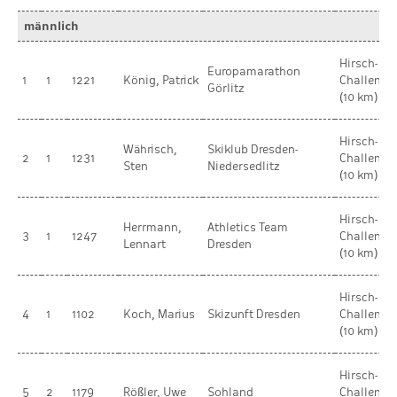
männlich
Hirsch-
Europamarathon
1
1
1221
König, Patrick
Challenge
Görlitz
(10 km)
Hirsch-
Währisch,
Skiklub Dresden-
2
1
1231
Challenge
Sten
Niedersedlitz
(10 km)
Hirsch-
Herrmann,
Athletics Team
3
1
1247
Challenge
Lennart
Dresden
(10 km)
Hirsch-
4
1
1102
Koch, Marius
Skizunft Dresden
Challenge
(10 km)
Hirsch-
5
2
1179
Rößler, Uwe
Sohland
Challenge