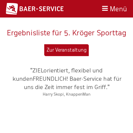
Menü
Ergebnisliste für 5. Kröger Sporttag
Zur Veranstaltung
"ZIELorientiert, flexibel und
"
at
kundenFREUNDLICH! Baer-Service hat für
uns die Zeit immer fest im Griff."
k
Harry Skopi, KnappenMan
re