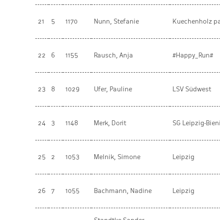
21
5
1170
Nunn, Stefanie
Kuechenholz p
22
6
1155
Rausch, Anja
#Happy_Run#
23
8
1029
Ufer, Pauline
LSV Südwest
24
3
1148
Merk, Dorit
SG Leipzig-Bien
25
2
1053
Melnik, Simone
Leipzig
26
7
1055
Bachmann, Nadine
Leipzig