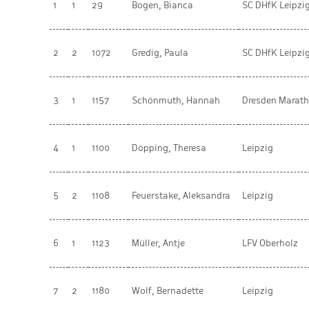
1
1
29
Bogen, Bianca
SC DHfK Leipzig
2
2
1072
Gredig, Paula
SC DHfK Leipzi
3
1
1157
Schönmuth, Hannah
Dresden Maratho
4
1
1100
Döpping, Theresa
Leipzig
5
2
1108
Feuerstake, Aleksandra
Leipzig
6
1
1123
Müller, Antje
LFV Oberholz
7
2
1180
Wolf, Bernadette
Leipzig