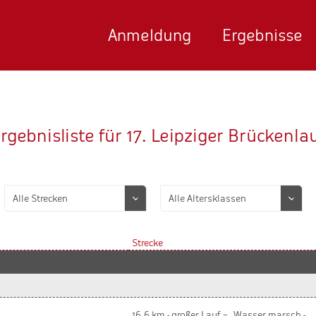
Anmeldung
Ergebnisse
rgebnisliste für 17. Leipziger Brückenla
Strecke
16,6 km - großer Lauf = „Wasser marsch -