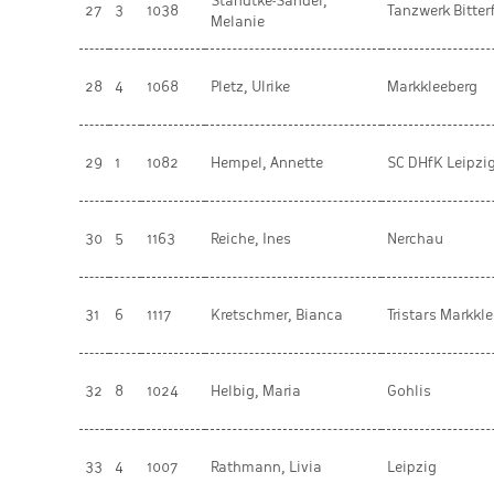
Standtke-Sander,
27
3
1038
Tanzwerk Bitter
Melanie
28
4
1068
Pletz, Ulrike
Markkleeberg
29
1
1082
Hempel, Annette
SC DHfK Leipzi
30
5
1163
Reiche, Ines
Nerchau
31
6
1117
Kretschmer, Bianca
Tristars Markkl
32
8
1024
Helbig, Maria
Gohlis
33
4
1007
Rathmann, Livia
Leipzig