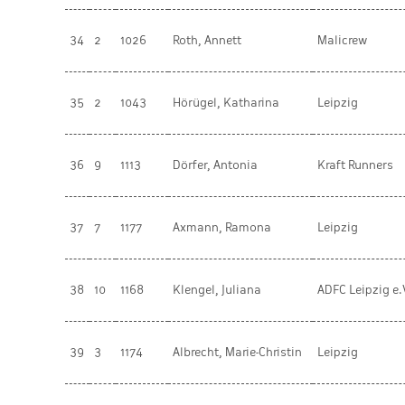
34
2
1026
Roth, Annett
Malicrew
35
2
1043
Hörügel, Katharina
Leipzig
36
9
1113
Dörfer, Antonia
Kraft Runners
37
7
1177
Axmann, Ramona
Leipzig
38
10
1168
Klengel, Juliana
ADFC Leipzig e.
39
3
1174
Albrecht, Marie-Christin
Leipzig