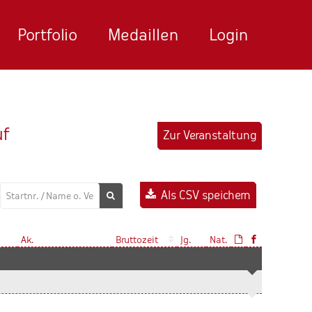
Portfolio
Medaillen
Login
uf
Zur Veranstaltung
Als CSV speichern
Ak.
Bruttozeit
Jg.
Nat.