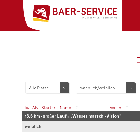
E
To.
Ak.
Startnr.
Name
Verein
16,6 km - großer Lauf = „Wasser marsch - Vision“
weiblich