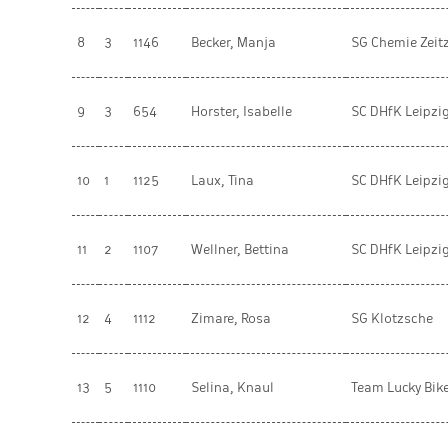
8
3
1146
Becker, Manja
SG Chemie Zeitz
9
3
654
Horster, Isabelle
SC DHfK Leipzi
10
1
1125
Laux, Tina
SC DHfK Leipzi
11
2
1107
Wellner, Bettina
SC DHfK Leipzi
12
4
1112
Zimare, Rosa
SG Klotzsche
13
5
1110
Selina, Knaul
Team Lucky Bik