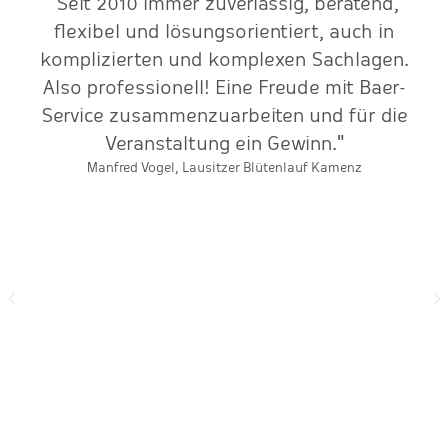
e
"Seit 2010 immer zuverlässig, beratend,
r-
flexibel und lösungsorientiert, auch in
s
komplizierten und komplexen Sachlagen.
t.
Also professionell! Eine Freude mit Baer-
b
en.
Service zusammenzuarbeiten und für die
er
Veranstaltung ein Gewinn."
ch
Manfred Vogel, Lausitzer Blütenlauf Kamenz
V
r
d
h
e
nd
ht