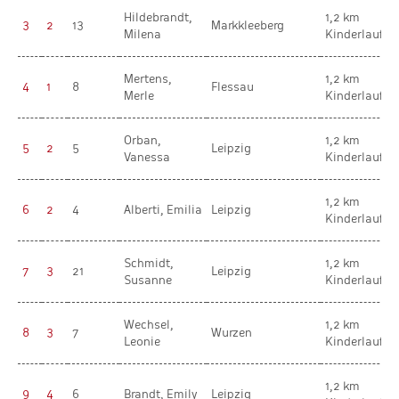
Hildebrandt,
1,2 km
3
2
13
Markkleeberg
Milena
Kinderlauf
Mertens,
1,2 km
4
1
8
Flessau
Merle
Kinderlauf
Orban,
1,2 km
5
2
5
Leipzig
Vanessa
Kinderlauf
1,2 km
6
2
4
Alberti, Emilia
Leipzig
Kinderlauf
Schmidt,
1,2 km
7
3
21
Leipzig
Susanne
Kinderlauf
Wechsel,
1,2 km
8
3
7
Wurzen
Leonie
Kinderlauf
1,2 km
9
4
6
Brandt, Emily
Leipzig