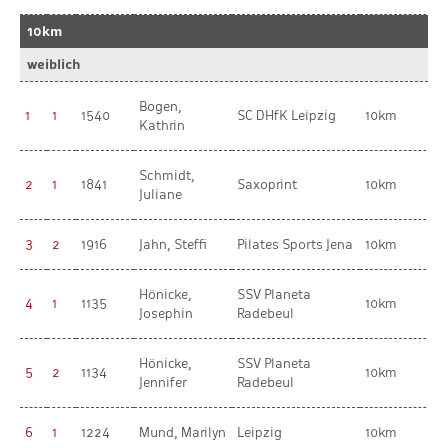
10km
weiblich
Bogen,
1
1
1540
SC DHfK Leipzig
10km
Kathrin
Schmidt,
2
1
1841
Saxoprint
10km
Juliane
3
2
1916
Jahn, Steffi
Pilates Sports Jena
10km
Hönicke,
SSV Planeta
4
1
1135
10km
Josephin
Radebeul
Hönicke,
SSV Planeta
5
2
1134
10km
Jennifer
Radebeul
6
1
1224
Mund, Marilyn
Leipzig
10km