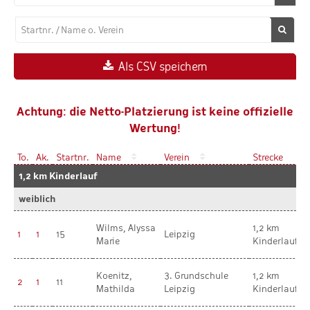
Als CSV speichern
Achtung: die Netto-Platzierung ist keine offizielle
Wertung!
To.
Ak.
Startnr.
Name
Verein
Strecke
A
1,2 km Kinderlauf
weiblich
Wilms, Alyssa
1,2 km
1
1
15
Leipzig
Marie
Kinderlauf
Koenitz,
3. Grundschule
1,2 km
2
1
11
Mathilda
Leipzig
Kinderlauf