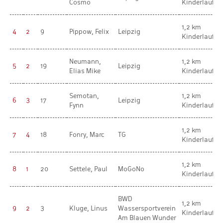
Cosmo
Kinderlauf
1,2 km
4
2
9
Pippow, Felix
Leipzig
Kinderlauf
Neumann,
1,2 km
5
2
19
Leipzig
Elias Mike
Kinderlauf
Semotan,
1,2 km
6
3
17
Leipzig
Fynn
Kinderlauf
1,2 km
7
4
18
Fonry, Marc
TG
Kinderlauf
1,2 km
8
1
20
Settele, Paul
MoGoNo
Kinderlauf
BWD
1,2 km
9
2
3
Kluge, Linus
Wassersportverein
Kinderlauf
Am Blauen Wunder