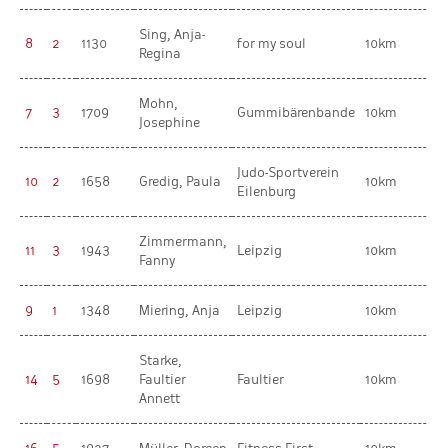
Sing, Anja-
8
2
1130
for my soul
10km
Regina
Mohn,
7
3
1709
Gummibärenbande
10km
Josephine
Judo-Sportverein
10
2
1658
Gredig, Paula
10km
Eilenburg
Zimmermann,
11
3
1943
Leipzig
10km
Fanny
9
1
1348
Miering, Anja
Leipzig
10km
Starke,
14
5
1698
Faultier
Faultier
10km
Annett