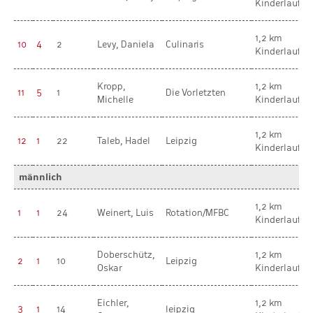
Kinderlauf
1,2 km
10
4
2
Levy, Daniela
Culinaris
Kinderlauf
Kropp,
1,2 km
11
5
1
Die Vorletzten
Michelle
Kinderlauf
1,2 km
12
1
22
Taleb, Hadel
Leipzig
Kinderlauf
männlich
1,2 km
1
1
24
Weinert, Luis
Rotation/MFBC
Kinderlauf
Doberschütz,
1,2 km
2
1
10
Leipzig
Oskar
Kinderlauf
Eichler,
1,2 km
3
1
14
leipzig