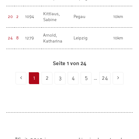
Kittlaus,
20
2
1094
Pegau
10km
Sabine
Arnold,
24
8
1279
Leipzig
10km
Katharina
Seite 1 von 24
1
2
3
4
5
…
24