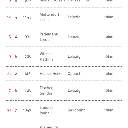
16
5
1927
Müller, Doreen
Fitness First
10km
Mettendorf,
12
4
1443
Leipzig
10km
Heike
Redemann,
15
4
1932
Leipzig
10km
Linda
Wierer,
19
6
1236
Leipzig
10km
Kathrin
26
2
1143
Henke, Heike
Oppach
10km
Fischer,
17
6
1428
Leipzig
10km
Sandra
Ladusch,
21
7
1847
Saxoprint
10km
Isabell
Kranepuhl,