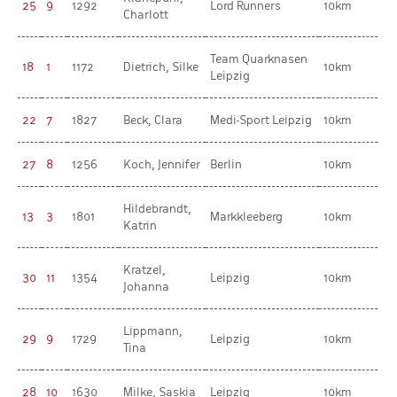
25
9
1292
Lord Runners
10km
Charlott
Team Quarknasen
18
1
1172
Dietrich, Silke
10km
Leipzig
22
7
1827
Beck, Clara
Medi-Sport Leipzig
10km
27
8
1256
Koch, Jennifer
Berlin
10km
Hildebrandt,
13
3
1801
Markkleeberg
10km
Katrin
Kratzel,
30
11
1354
Leipzig
10km
Johanna
Lippmann,
29
9
1729
Leipzig
10km
Tina
28
10
1630
Milke, Saskia
Leipzig
10km