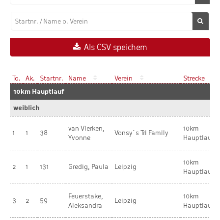
Als CSV speichern
To.
Ak.
Startnr.
Name
Verein
Strecke
10km Hauptlauf
weiblich
van Vlerken,
10km
1
1
38
Vonsy´s Tri Family
Yvonne
Hauptlauf
10km
2
1
131
Gredig, Paula
Leipzig
Hauptlauf
Feuerstake,
10km
3
2
59
Leipzig
Aleksandra
Hauptlauf