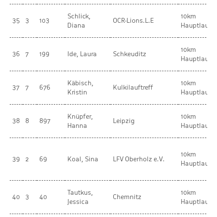
Schlick,
10km
35
3
103
OCR-Lions.L.E
Diana
Hauptlauf
10km
36
7
199
Ide, Laura
Schkeuditz
Hauptlauf
Käbisch,
10km
37
7
676
Kulkilauftreff
Kristin
Hauptlauf
Knüpfer,
10km
38
8
897
Leipzig
Hanna
Hauptlauf
10km
39
2
69
Koal, Sina
LFV Oberholz e.V.
Hauptlauf
Tautkus,
10km
40
3
40
Chemnitz
Jessica
Hauptlauf