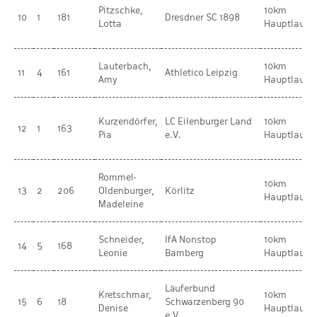
Pitzschke,
10km
10
1
181
Dresdner SC 1898
Lotta
Hauptlauf
Lauterbach,
10km
11
4
161
Athletico Leipzig
Amy
Hauptlauf
Kurzendörfer,
LC Eilenburger Land
10km
12
1
163
Pia
e.V.
Hauptlauf
Rommel-
10km
13
2
206
Oldenburger,
Körlitz
Hauptlauf
Madeleine
Schneider,
IfA Nonstop
10km
14
5
168
Leonie
Bamberg
Hauptlauf
Läuferbund
Kretschmar,
10km
15
6
18
Schwarzenberg 90
Denise
Hauptlauf
e.V.