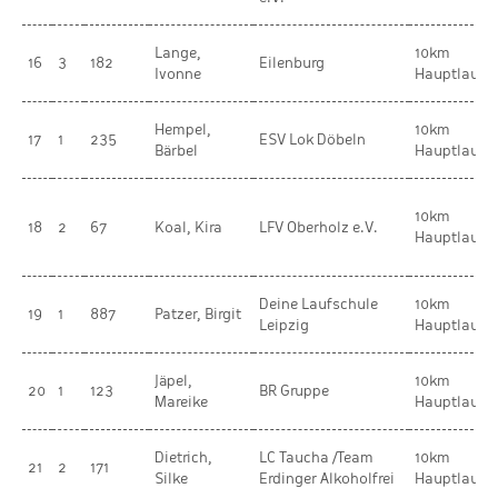
Lange,
10km
16
3
182
Eilenburg
Ivonne
Hauptlauf
Hempel,
10km
17
1
235
ESV Lok Döbeln
Bärbel
Hauptlauf
10km
18
2
67
Koal, Kira
LFV Oberholz e.V.
Hauptlauf
Deine Laufschule
10km
19
1
887
Patzer, Birgit
Leipzig
Hauptlauf
Jäpel,
10km
20
1
123
BR Gruppe
Mareike
Hauptlauf
Dietrich,
LC Taucha /Team
10km
21
2
171
Silke
Erdinger Alkoholfrei
Hauptlauf