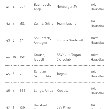
Baumbach,
10km
41
4
225
Hohburger SV
Antje
Hauptlauf
10km
42
1
153
Zernia, Silvia
Team Taucha
Hauptlauf
Solluntsch,
10km
43
9
74
Fortuna Wedelwitz
Annegret
Hauptlauf
Krause,
SSV 1952 Torgau
10km
44
10
152
Isabell
Cycleclub
Hauptlauf
Schulze
10km
45
6
72
Torgau
Selting, Ria
Hauptlauf
10km
46
4
868
Lange, Anica
Krostitz
Hauptlauf
Hackbarth,
10km
47
3
139
LSV Pirna