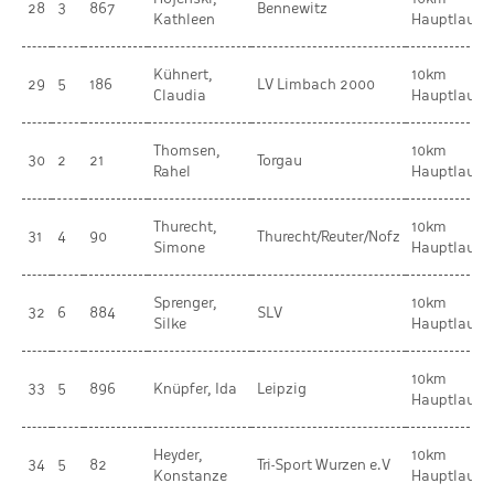
28
3
867
Bennewitz
Kathleen
Hauptlauf
Kühnert,
10km
29
5
186
LV Limbach 2000
Claudia
Hauptlauf
Thomsen,
10km
30
2
21
Torgau
Rahel
Hauptlauf
Thurecht,
10km
31
4
90
Thurecht/Reuter/Nofz
Simone
Hauptlauf
Sprenger,
10km
32
6
884
SLV
Silke
Hauptlauf
10km
33
5
896
Knüpfer, Ida
Leipzig
Hauptlauf
Heyder,
10km
34
5
82
Tri-Sport Wurzen e.V
Konstanze
Hauptlauf