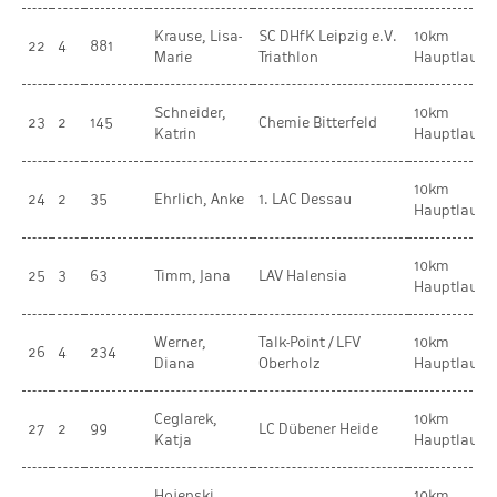
Krause, Lisa-
SC DHfK Leipzig e.V.
10km
22
4
881
Marie
Triathlon
Hauptlauf
Schneider,
10km
23
2
145
Chemie Bitterfeld
Katrin
Hauptlauf
10km
24
2
35
Ehrlich, Anke
1. LAC Dessau
Hauptlauf
10km
25
3
63
Timm, Jana
LAV Halensia
Hauptlauf
Werner,
Talk-Point / LFV
10km
26
4
234
Diana
Oberholz
Hauptlauf
Ceglarek,
10km
27
2
99
LC Dübener Heide
Katja
Hauptlauf
Hojenski,
10km