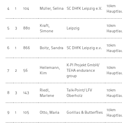
10km
4
1
104
Müller, Selina
SC DHfK Leipzig e.V.
Hauptlauf
Kraft,
10km
5
3
880
Leipzig
Simone
Hauptlauf
10km
6
1
866
Boitz, Sandra
SC DHfK Leipzig e.v.
Hauptlauf
K-PI Projekt GmbH/
Heilemann,
10km
7
2
56
TEHA endurance
Kim
Hauptlauf
group
Riedl,
Talk-Point/ LFV
10km
8
3
143
Marlene
Oberholz
Hauptlauf
10km
9
1
105
Otto, Maria
Gorillas & Butterflies
Hauptlauf