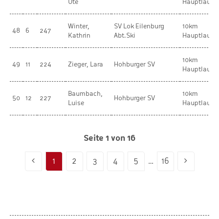
Ute
Hauptlauf
Winter,
SV Lok Eilenburg
10km
48
6
247
Kathrin
Abt.Ski
Hauptlauf
10km
49
11
224
Zieger, Lara
Hohburger SV
Hauptlauf
Baumbach,
10km
50
12
227
Hohburger SV
Luise
Hauptlauf
Seite 1 von 16
1
2
3
4
5
…
16