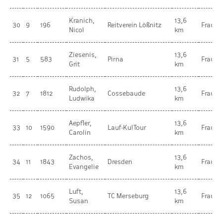
Kranich,
13,6
30
9
196
Reitverein Lößnitz
Frauen
Nicol
km
Ziesenis,
13,6
31
5
583
Pirna
Frauen
Grit
km
Rudolph,
13,6
32
7
1812
Cossebaude
Frauen
Ludwika
km
Aepfler,
13,6
33
10
1590
Lauf-KulTour
Frauen
Carolin
km
Zachos,
13,6
34
11
1843
Dresden
Frauen
Evangelie
km
Luft,
13,6
35
12
1065
TC Merseburg
Frauen
Susan
km