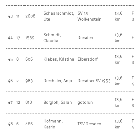
Schaarschmidt,
SV 49
13,6
Fra
43
11
2608
Ute
Wolkenstein
km
30-
Schmidt,
13,6
44
17
1539
Dresden
Fra
Claudia
km
13,6
Fra
45
8
606
Klabes, Kristina
Elbersdorf
km
35-
13,6
Fra
46
2
983
Drechsler, Anja
Dresdner SV 1953
km
40-
13,6
Fra
47
12
818
Borgloh, Sarah
gotorun
km
30-
Hofmann,
13,6
Fra
48
6
466
TSV Dresden
Katrin
km
45-