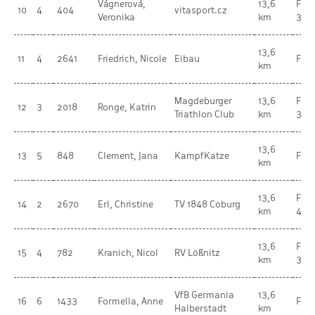
Vágnerová,
13,6
Fra
10
4
404
vitasport.cz
Veronika
km
35-
13,6
11
4
2641
Friedrich, Nicole
Eibau
Fra
km
Magdeburger
13,6
Fra
12
3
2018
Ronge, Katrin
Triathlon Club
km
30-
13,6
13
5
848
Clement, Jana
KampfKatze
Fra
km
13,6
Fra
14
2
2670
Erl, Christine
TV 1848 Coburg
km
45-
13,6
Fra
15
4
782
Kranich, Nicol
RV Lößnitz
km
30-
VfB Germania
13,6
16
6
1433
Formella, Anne
Fra
Halberstadt
km