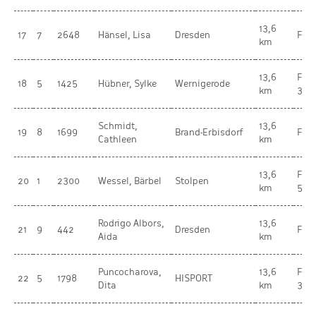
13,6
17
7
2648
Hänsel, Lisa
Dresden
Fra
km
13,6
Fra
18
5
1425
Hübner, Sylke
Wernigerode
km
30-
Schmidt,
13,6
19
8
1699
Brand-Erbisdorf
Fra
Cathleen
km
13,6
Fra
20
1
2300
Wessel, Bärbel
Stolpen
km
55-
Rodrigo Albors,
13,6
21
9
442
Dresden
Fra
Aida
km
Puncocharova,
13,6
Fra
22
5
1798
HISPORT
Dita
km
35-