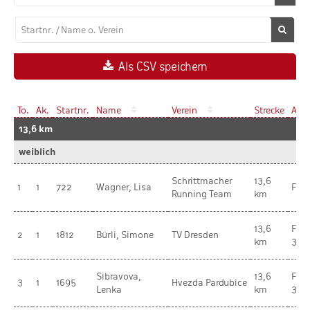
Als CSV speichern
To.
Ak.
Startnr.
Name
Verein
Strecke
Ak.
13,6 km
weiblich
Schrittmacher
13,6
1
1
722
Wagner, Lisa
Fra
Running Team
km
13,6
Fra
2
1
1812
Bürli, Simone
TV Dresden
km
35-
Sibravova,
13,6
Fra
3
1
1695
Hvezda Pardubice
Lenka
km
30-