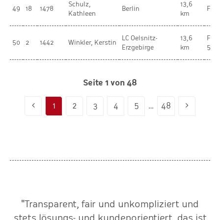
Schulz,
13,6
49
18
1478
Berlin
Fra
Kathleen
km
LC Oelsnitz-
13,6
Fra
50
2
1442
Winkler, Kerstin
Erzgebirge
km
50-
Seite 1 von 48
1
2
3
4
5
…
48
"Transparent, fair und unkompliziert und
stets lösungs- und kundenorientiert, das ist