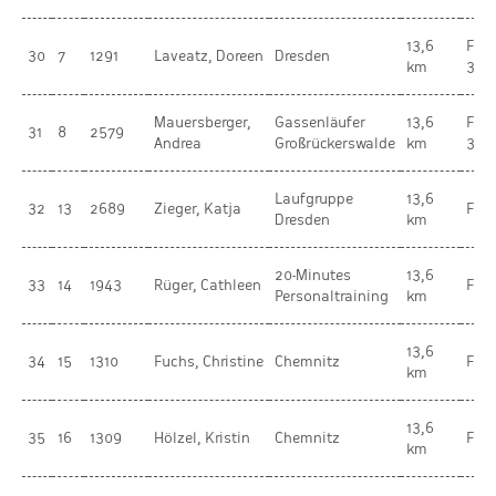
13,6
Fra
30
7
1291
Laveatz, Doreen
Dresden
km
30-
Mauersberger,
Gassenläufer
13,6
Fra
31
8
2579
Andrea
Großrückerswalde
km
30-
Laufgruppe
13,6
32
13
2689
Zieger, Katja
Fra
Dresden
km
20-Minutes
13,6
33
14
1943
Rüger, Cathleen
Fra
Personaltraining
km
13,6
34
15
1310
Fuchs, Christine
Chemnitz
Fra
km
13,6
35
16
1309
Hölzel, Kristin
Chemnitz
Fra
km