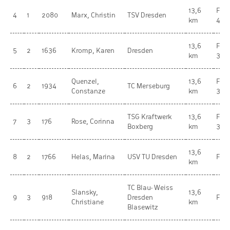
13,6
Fra
4
1
2080
Marx, Christin
TSV Dresden
km
45-
13,6
Fra
5
2
1636
Kromp, Karen
Dresden
km
30-
Quenzel,
13,6
Fra
6
2
1934
TC Merseburg
Constanze
km
35-
TSG Kraftwerk
13,6
Fra
7
3
176
Rose, Corinna
Boxberg
km
35-
13,6
8
2
1766
Helas, Marina
USV TU Dresden
Fra
km
TC Blau- Weiss
Slansky,
13,6
9
3
918
Dresden
Fra
Christiane
km
Blasewitz