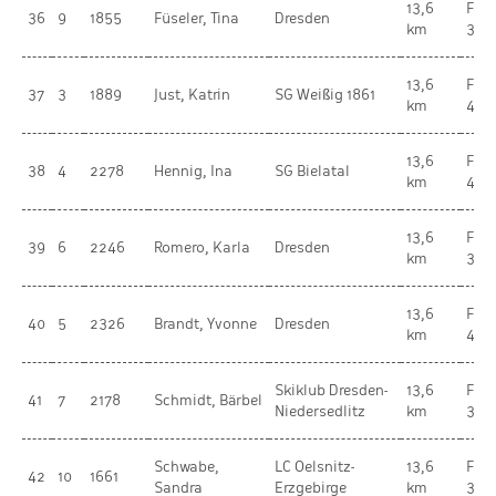
13,6
Fra
36
9
1855
Füseler, Tina
Dresden
km
30-
13,6
Fra
37
3
1889
Just, Katrin
SG Weißig 1861
km
45-
13,6
Fra
38
4
2278
Hennig, Ina
SG Bielatal
km
45-
13,6
Fra
39
6
2246
Romero, Karla
Dresden
km
35-
13,6
Fra
40
5
2326
Brandt, Yvonne
Dresden
km
45-
Skiklub Dresden-
13,6
Fra
41
7
2178
Schmidt, Bärbel
Niedersedlitz
km
35-
Schwabe,
LC Oelsnitz-
13,6
Fra
42
10
1661
Sandra
Erzgebirge
km
30-