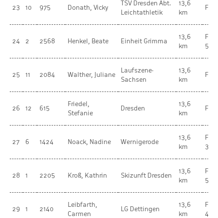
TSV Dresden Abt.
13,6
23
10
975
Donath, Vicky
Fra
Leichtathletik
km
13,6
Fra
24
2
2568
Henkel, Beate
Einheit Grimma
km
55-
Laufszene-
13,6
25
11
2084
Walther, Juliane
Fra
Sachsen
km
Friedel,
13,6
26
12
615
Dresden
Fra
Stefanie
km
13,6
Fra
27
6
1424
Noack, Nadine
Wernigerode
km
30-
13,6
Fra
28
1
2205
Kroß, Kathrin
Skizunft Dresden
km
50-
Leibfarth,
13,6
Fra
29
1
2140
LG Dettingen
Carmen
km
40-