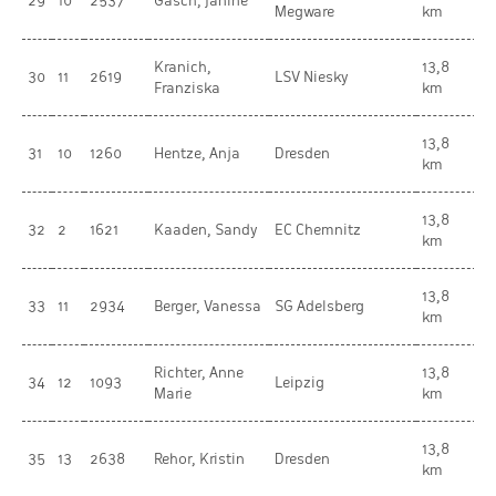
29
10
2537
Gasch, Janine
W
Megware
km
Kranich,
13,8
30
11
2619
LSV Niesky
W
Franziska
km
13,8
31
10
1260
Hentze, Anja
Dresden
W
km
13,8
32
2
1621
Kaaden, Sandy
EC Chemnitz
W
km
13,8
33
11
2934
Berger, Vanessa
SG Adelsberg
W
km
Richter, Anne
13,8
34
12
1093
Leipzig
W
Marie
km
13,8
35
13
2638
Rehor, Kristin
Dresden
W
km