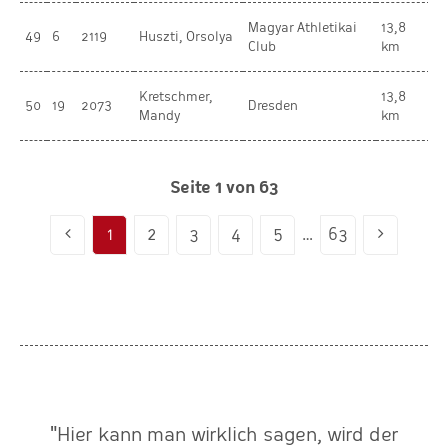
Magyar Athletikai
13,8
49
6
2119
Huszti, Orsolya
W
Club
km
Kretschmer,
13,8
50
19
2073
Dresden
W
Mandy
km
Seite 1 von 63
1
2
3
4
5
…
63
"Hier kann man wirklich sagen, wird der