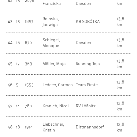
42
15
2876
W
Franziska
Dresden
km
Boinska,
13,8
43
13
1857
KB SOBÓTKA
W
Jadwiga
km
Schlegel,
13,8
44
16
870
Dresden
W
Monique
km
13,8
45
17
363
Möller, Maja
Running Toja
W
km
13,8
46
5
1553
Lederer, Carmen
Team Pirate
W
km
13,8
47
14
780
Kranich, Nicol
RV Lößnitz
W
km
Liebschner,
13,8
48
18
1914
Dittmannsdorf
W
Kristin
km