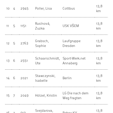
13,8
10
4
2945
Poller, Lisa
Cottbus
W
km
Rusínová,
13,8
11
5
1151
USK VŠEM
W
Zuzka
km
Grabsch,
Laufgruppe
13,8
12
5
2763
W
Sophie
Dresden
km
Schaarschmidt,
Sport-Werk.net
13,8
13
6
2551
W
Ute
Annaberg
km
Stawczynski,
13,8
14
6
2021
Berlin
W
Isabelle
km
LG Die nach dem
13,8
15
7
2049
Hölzel, Kristin
W
Weg fragten
km
Svejdarova,
13,8
16
2
913
Behny KV
W