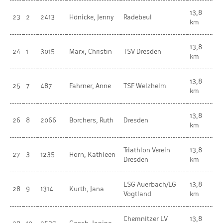
13,8
W
23
2
2413
Hönicke, Jenny
Radebeul
km
U
13,8
24
1
3015
Marx, Christin
TSV Dresden
W
km
13,8
25
7
487
Fahrner, Anne
TSF Welzheim
W
km
13,8
26
8
2066
Borchers, Ruth
Dresden
W
km
Triathlon Verein
13,8
27
3
1235
Horn, Kathleen
W
Dresden
km
LSG Auerbach/LG
13,8
28
9
1314
Kurth, Jana
W
Vogtland
km
Chemnitzer LV
13,8