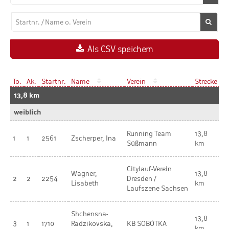
Als CSV speichern
To.
Ak.
Startnr.
Name
Verein
Strecke
Ak
13,8 km
weiblich
Running Team
13,8
1
1
2561
Zscherper, Ina
W
Süßmann
km
Citylauf-Verein
Wagner,
13,8
2
2
2254
Dresden /
W
Lisabeth
km
Laufszene Sachsen
Shchensna-
13,8
3
1
1710
Radzikovska,
KB SOBÓTKA
W
km