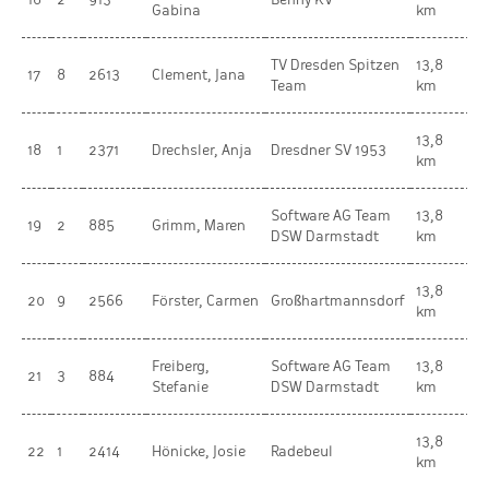
Gabina
km
TV Dresden Spitzen
13,8
17
8
2613
Clement, Jana
W
Team
km
13,8
18
1
2371
Drechsler, Anja
Dresdner SV 1953
W
km
Software AG Team
13,8
19
2
885
Grimm, Maren
W
DSW Darmstadt
km
13,8
20
9
2566
Förster, Carmen
Großhartmannsdorf
W
km
Freiberg,
Software AG Team
13,8
21
3
884
W
Stefanie
DSW Darmstadt
km
13,8
W
22
1
2414
Hönicke, Josie
Radebeul
km
U