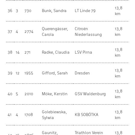
13,8
36
3
730
Bunk, Sandra
LT Linde 79
W
km
Querengässer,
Citroën
13,8
37
4
2774
W
Carola
Niederlassung
km
13,8
38
14
271
Radke, Claudia
LSV Pirna
W
km
13,8
39
12
1955
Gifford, Sarah
Dresden
W
km
13,8
40
5
2010
Möke, Kerstin
GSV Waldenburg
W
km
Golebiewska,
13,8
41
4
1708
KB SOBÓTKA
W
Sylwia
km
Gaunitz,
Triathlon Verein
13,8