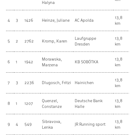
Halyna
13,8
4
3
1426
Heinze, Juliane
AC Apolda
W
km
Laufgruppe
13,8
5
2
2762
Kromp, Karen
W
Dresden
km
Morawska,
13,8
6
1
1942
KB SOBÓTKA
W
Marzena
km
13,8
7
3
2236
Dlugosch, Fritzi
Hainichen
W
km
Quenzel,
Deutsche Bank
13,8
8
1
1207
W
Constanze
Halle
km
Sibravova,
13,8
9
4
549
JR Running sport
W
Lenka
km