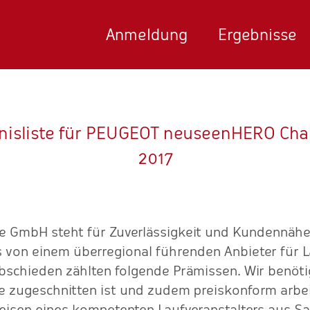
Anmeldung
Ergebnisse
nisliste für PEUGEOT neuseenHERO Cha
2017
ce GmbH steht für Zuverlässigkeit und Kundennähe.
 von einem überregional führenden Anbieter für
bschieden zählten folgende Prämissen. Wir benöti
e zugeschnitten ist und zudem preiskonform arbei
isen eines kompetenten Laufveranstalters aus Sac