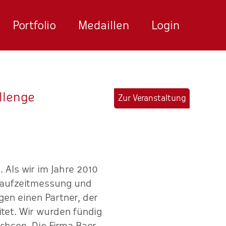
Portfolio
Medaillen
Login
llenge
Zur Veranstaltung
 Als wir im Jahre 2010
"Ein super organisiertes
 Laufzeitmessung und
Wir arbei
gen einen Partner, der
tet. Wir wurden fündig
hsen. Die Firma Baer-