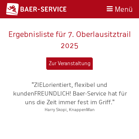
Menü
Ergebnisliste für 7. Oberlausitztrail
2025
Zur Veranstaltung
"ZIELorientiert, flexibel und
"
at
kundenFREUNDLICH! Baer-Service hat für
uns die Zeit immer fest im Griff."
k
Harry Skopi, KnappenMan
re