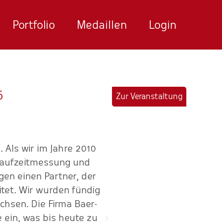
Portfolio
Medaillen
Login
6
Zur Veranstaltung
 Als wir im Jahre 2010
"Ein super organisiertes
 Laufzeitmessung und
Wir arbei
gen einen Partner, der
tet. Wir wurden fündig
hsen. Die Firma Baer-
 ein, was bis heute zu