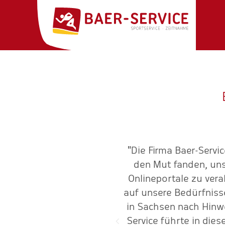
tarbeiter*innen von Baer-
"Die Firma Baer-Servi
die Liebe zur Region, zum
den Mut fanden, uns
 ist hier in den besten
Onlineportale zu vera
auf unsere Bedürfniss
in Sachsen nach Hinwe
Service führte in die