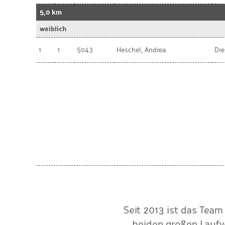
5,0 km
weiblich
1
1
5043
Heschel, Andrea
Dre
als Veranstalter klappt die
Seit 2013 ist das Team
eibungslos. Als Sportler
beiden großen Laufv