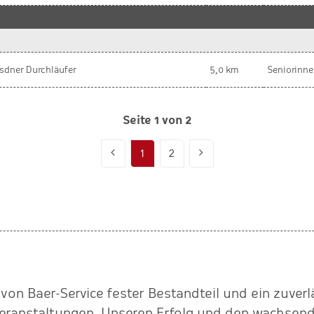
sdner Durchläufer
5,0 km
Seniorinne
Seite 1 von 2
1
2
 von Baer-Service fester Bestandteil und ein zuverl
eranstaltungen. Unseren Erfolg und den wachsen