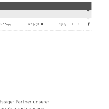
n 40-44
0:25:31
1965
DEU
ässiger Partner unserer
"Wir arbeiten mit Baer
den Zuspruch unserer
partn