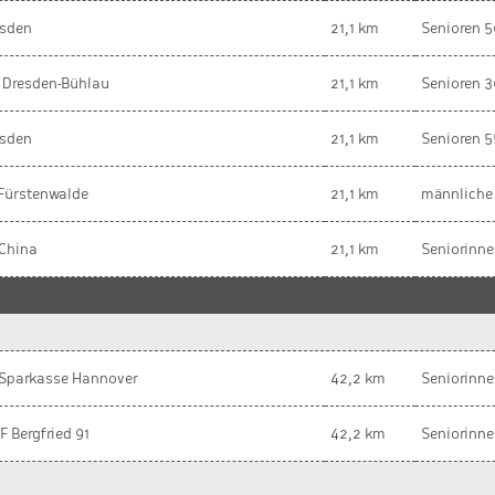
esden
21,1 km
Senioren 5
 Dresden-Bühlau
21,1 km
Senioren 3
esden
21,1 km
Senioren 5
Fürstenwalde
21,1 km
männliche
China
21,1 km
Seniorinne
Sparkasse Hannover
42,2 km
Seniorinne
 Bergfried 91
42,2 km
Seniorinne