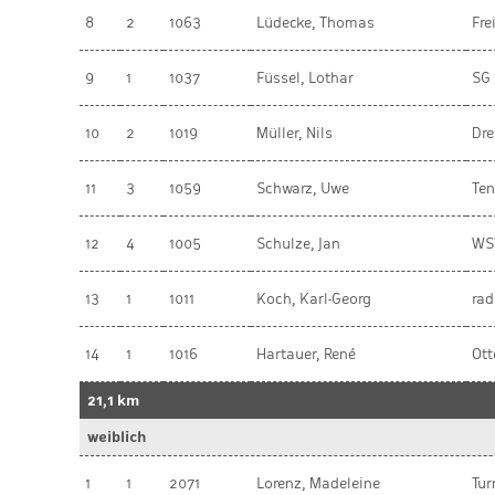
8
2
1063
Lüdecke, Thomas
Fre
9
1
1037
Füssel, Lothar
SG 
10
2
1019
Müller, Nils
Dr
11
3
1059
Schwarz, Uwe
Ten
12
4
1005
Schulze, Jan
WSV
13
1
1011
Koch, Karl-Georg
rad
14
1
1016
Hartauer, René
Ott
21,1 km
weiblich
1
1
2071
Lorenz, Madeleine
Tur