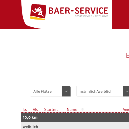
To.
Ak.
Startnr.
Name
Ver
10,0 km
weiblich