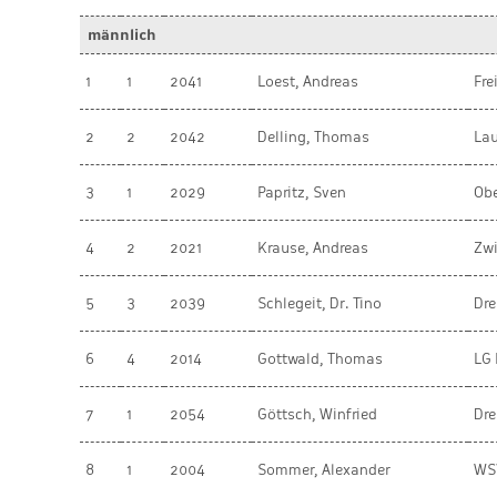
männlich
1
1
2041
Loest, Andreas
Fre
2
2
2042
Delling, Thomas
Lau
3
1
2029
Papritz, Sven
Obe
4
2
2021
Krause, Andreas
Zw
5
3
2039
Schlegeit, Dr. Tino
Dre
6
4
2014
Gottwald, Thomas
LG 
7
1
2054
Göttsch, Winfried
Dr
8
1
2004
Sommer, Alexander
WSV