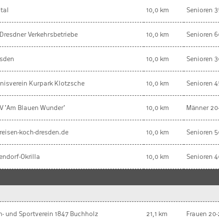
ital
10,0 km
Senioren 3
Dresdner Verkehrsbetriebe
10,0 km
Senioren 6
esden
10,0 km
Senioren 3
nisverein Kurpark Klotzsche
10,0 km
Senioren 4
 'Am Blauen Wunder'
10,0 km
Männer 20
reisen-koch-dresden.de
10,0 km
Senioren 5
endorf-Okrilla
10,0 km
Senioren 4
n- und Sportverein 1847 Buchholz
21,1 km
Frauen 20-