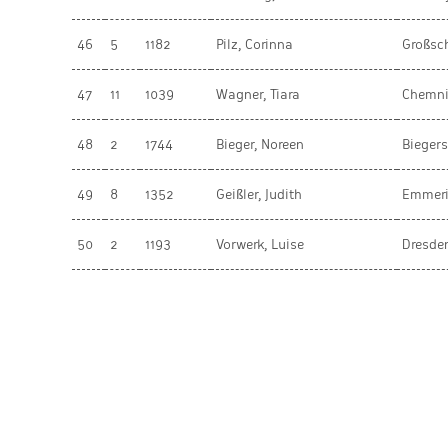
46
5
1182
Pilz, Corinna
Großsc
47
11
1039
Wagner, Tiara
Chemni
48
2
1744
Bieger, Noreen
Bieger
49
8
1352
Geißler, Judith
Emmeri
50
2
1193
Vorwerk, Luise
Dresde