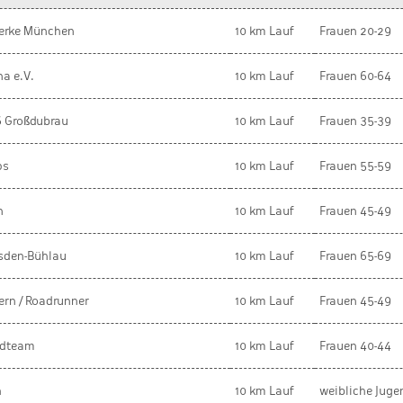
erke München
10 km Lauf
Frauen 20-29
na e.V.
10 km Lauf
Frauen 60-64
6 Großdubrau
10 km Lauf
Frauen 35-39
ps
10 km Lauf
Frauen 55-59
n
10 km Lauf
Frauen 45-49
esden-Bühlau
10 km Lauf
Frauen 65-69
ern / Roadrunner
10 km Lauf
Frauen 45-49
adteam
10 km Lauf
Frauen 40-44
h
10 km Lauf
weibliche Jug