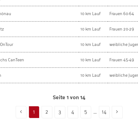
hönau
10 km Lauf
Frauen 60-64
tz
10 km Lauf
Frauen 20-29
sOnTour
10 km Lauf
weibliche Jug
chs CanTeen
10 km Lauf
Frauen 45-49
n
10 km Lauf
weibliche Juge
Seite 1 von 14
1
2
3
4
5
…
14