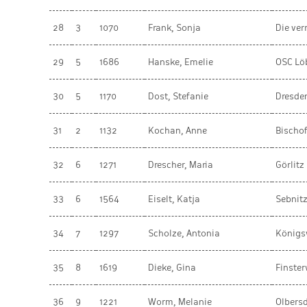
28
3
1070
Frank, Sonja
Die ver
29
5
1686
Hanske, Emelie
OSC Lö
30
5
1170
Dost, Stefanie
Dresde
31
2
1132
Kochan, Anne
Bischo
32
6
1271
Drescher, Maria
Görlitz
33
6
1564
Eiselt, Katja
Sebnit
34
7
1297
Scholze, Antonia
Königs
35
8
1619
Dieke, Gina
Finste
36
9
1221
Worm, Melanie
Olbers