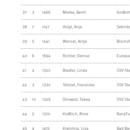
37
3
1466
Mielke, Berrit
Großrö
38
7
1147
Voigt, Anja
Sebnitz
39
5
1441
Wensel, Antje
Bischo
40
6
1694
Richter, Denise
Europa
41
4
1320
Bradler, Linda
SSV Sta
42
3
1330
Stölzel, Franziska
SSV Sta
43
10
1329
Dörwald, Tabea
SSV Sta
44
5
1370
Kießlich, Aline
Run4Fu
45
4
1415
Kremling, Lisa
Bad Ba