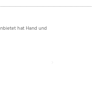
 anbietet hat Hand und
"ZIELorientiert, flexibel 