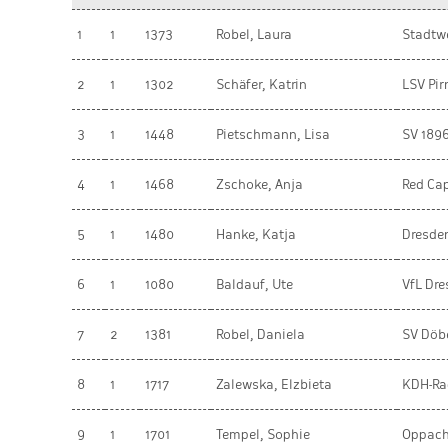
1
1
1373
Robel, Laura
Stadtw
2
1
1302
Schäfer, Katrin
LSV Pir
3
1
1448
Pietschmann, Lisa
SV 189
4
1
1468
Zschoke, Anja
Red Ca
5
1
1480
Hanke, Katja
Dresde
6
1
1080
Baldauf, Ute
VfL Dr
7
2
1381
Robel, Daniela
SV Döb
8
1
1717
Zalewska, Elzbieta
KDH-R
9
1
1701
Tempel, Sophie
Oppac