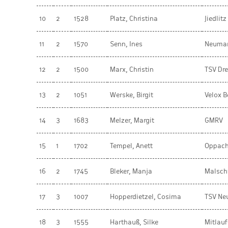
10
2
1528
Platz, Christina
Jiedlitz
11
2
1570
Senn, Ines
Neuma
12
2
1500
Marx, Christin
TSV Dr
13
2
1051
Werske, Birgit
Velox B
14
3
1683
Melzer, Margit
GMRV
15
1
1702
Tempel, Anett
Oppac
16
2
1745
Bleker, Manja
Malsch
17
3
1007
Hopperdietzel, Cosima
TSV Ne
18
3
1555
Harthauß, Silke
Mitlauf