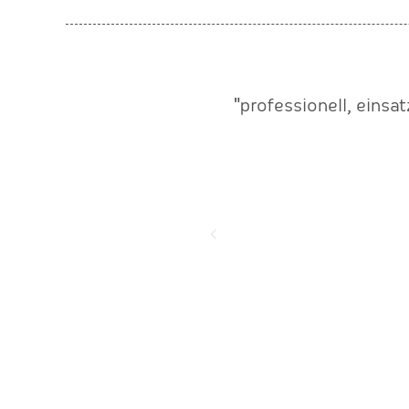
ertungen die gleichzeitig
"professionell, einsa
rung, die ihr bisher zu
 der Ruhe bringen, es gibt
n auch über das ganze Jahr