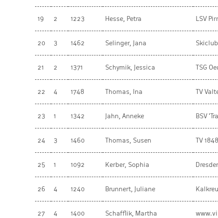
19
2
1223
Hesse, Petra
LSV Pir
20
3
1462
Selinger, Jana
Skiclub
21
2
1371
Schymik, Jessica
TSG Oe
22
4
1748
Thomas, Ina
TV Valt
23
1
1342
Jahn, Anneke
BSV 'Tr
24
3
1460
Thomas, Susen
TV 184
25
1
1092
Kerber, Sophia
Dresde
26
4
1240
Brunnert, Juliane
Kalkre
27
4
1400
Schafflik, Martha
www.vil