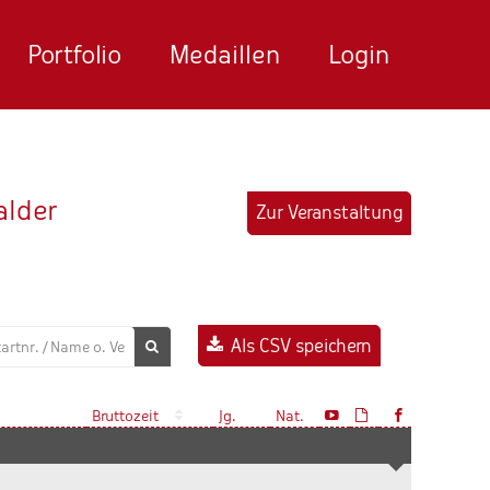
Portfolio
Medaillen
Login
alder
Zur Veranstaltung
Als CSV speichern
Bruttozeit
Jg.
Nat.