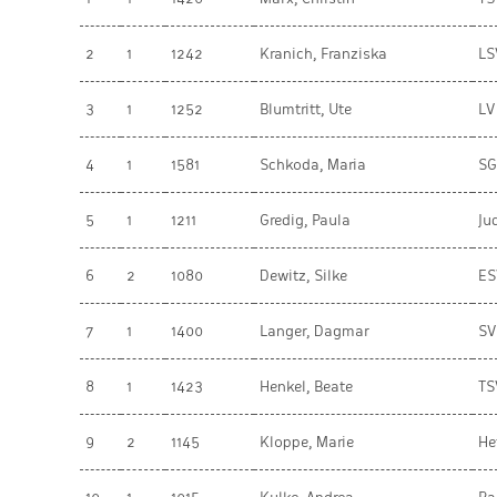
2
1
1242
Kranich, Franziska
LS
3
1
1252
Blumtritt, Ute
LV
4
1
1581
Schkoda, Maria
SG
5
1
1211
Gredig, Paula
Ju
6
2
1080
Dewitz, Silke
ES
7
1
1400
Langer, Dagmar
SV
8
1
1423
Henkel, Beate
TS
9
2
1145
Kloppe, Marie
He