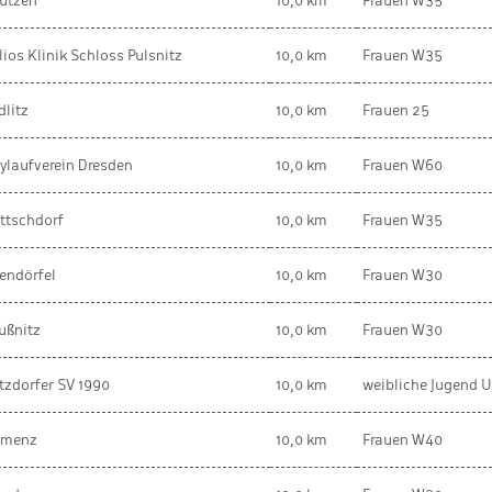
utzen
10,0 km
Frauen W35
lios Klinik Schloss Pulsnitz
10,0 km
Frauen W35
dlitz
10,0 km
Frauen 25
tylaufverein Dresden
10,0 km
Frauen W60
ttschdorf
10,0 km
Frauen W35
endörfel
10,0 km
Frauen W30
ußnitz
10,0 km
Frauen W30
tzdorfer SV 1990
10,0 km
weibliche Jugend U
menz
10,0 km
Frauen W40