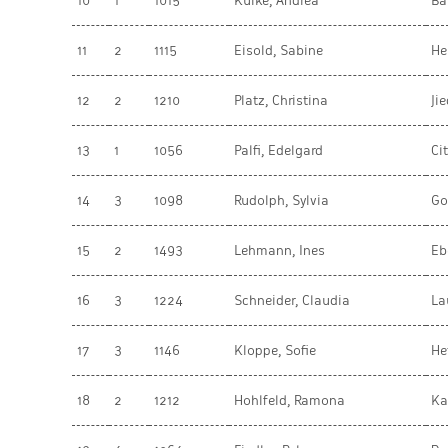
10
1
1015
Kulke, Andrea
Ba
11
2
1115
Eisold, Sabine
He
12
2
1210
Platz, Christina
Jie
13
1
1056
Palfi, Edelgard
Ci
14
3
1098
Rudolph, Sylvia
Go
15
2
1493
Lehmann, Ines
Eb
16
3
1224
Schneider, Claudia
La
17
3
1146
Kloppe, Sofie
He
18
2
1212
Hohlfeld, Ramona
Ka