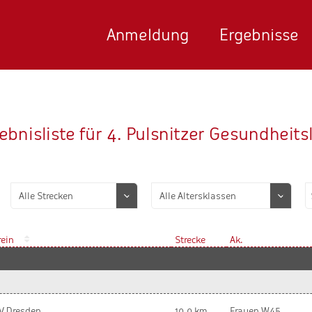
Anmeldung
Ergebnisse
ebnisliste für 4. Pulsnitzer Gesundheits
rein
Strecke
Ak.
V Dresden
10,0 km
Frauen W45