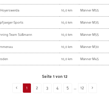
 Hoyerswerda
10,0 km
Männer M55
pfjaeger-Sports
10,0 km
Männer M35
nning Team Süßmann
10,0 km
Männer M55
ammenau
10,0 km
Männer M30
esden
10,0 km
Männer M45
Seite 1 von 12
1
2
3
4
5
…
12