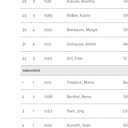
28
3
1591
Krause, Rositha
SV
29
3
1589
Rößler, Katrin
SV
30
4
1590
Bierbaum, Margit
SV
31
4
1122
Hohäuser, Astrid
He
32
3
1555
Gill, Elke
SC
männlich
1
1
1012
Friedrich, Marco
Ba
2
2
1398
Barthel, Remo
SV
3
1
1253
Dani, Jörg
LV
4
1
1592
Kunath, Sven
SG