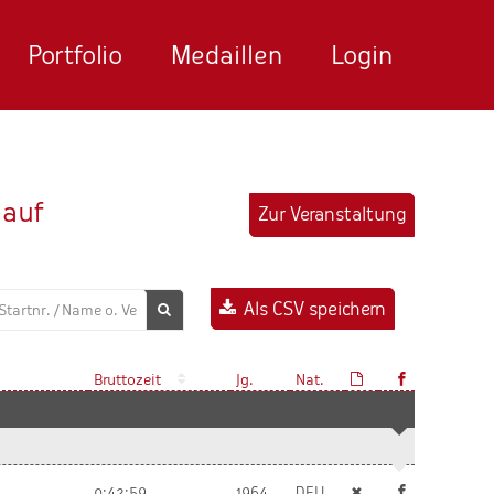
Portfolio
Medaillen
Login
lauf
Zur Veranstaltung
Als CSV speichern
Bruttozeit
Jg.
Nat.
0:42:59
1964
DEU
✖