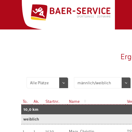
Erg
To.
Ak.
Startnr.
Name
Ve
10,0 km
weiblich
1
1
1420
Marx, Christin
TS