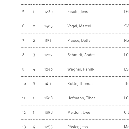
5
1
1230
Eisold, Jens
LG
6
2
1405
Vogel, Marcel
SV
7
2
1151
Prause, Detlef
Ho
8
3
1227
Schmidt, Andre
LC
9
4
1240
Wagner, Henrik
LS
10
3
1411
Kotte, Thomas
Th
11
1
1608
Hofmann, Tibor
LC
12
1
1058
Merdon, Uwe
Ci
13
4
1255
Rösler, Jens
Ma