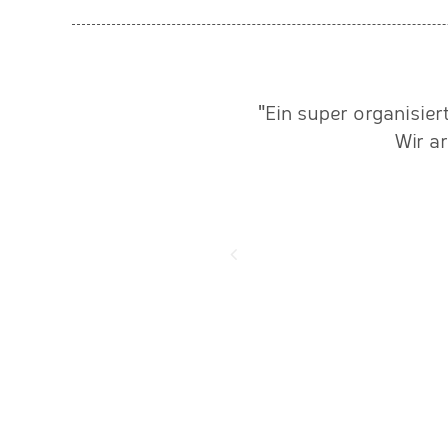
ähe. Als wir im Jahre 2010
"Ein super organisie
für Laufzeitmessung und
Wir a
nötigen einen Partner, der
rbeitet. Wir wurden fündig
 Sachsen. Die Firma Baer-
ahme ein, was bis heute zu
r Einflussfaktoren."