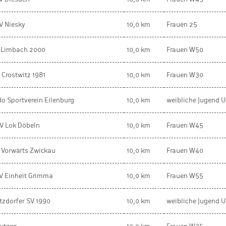
V Niesky
10,0 km
Frauen 25
 Limbach 2000
10,0 km
Frauen W50
 Crostwitz 1981
10,0 km
Frauen W30
do Sportverein Eilenburg
10,0 km
weibliche Jugend U
V Lok Döbeln
10,0 km
Frauen W45
 Vorwärts Zwickau
10,0 km
Frauen W40
V Einheit Grimma
10,0 km
Frauen W55
tzdorfer SV 1990
10,0 km
weibliche Jugend U