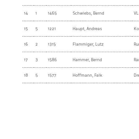
14
1
1465
Schwiebs, Bernd
VL
15
5
1221
Haupt, Andreas
Ko
16
2
1315
Flammiger, Lutz
Ru
17
3
1586
Hammer, Bernd
R
18
5
1577
Hoffmann, Falk
Dr