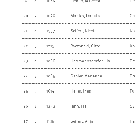
19
4
1064
Fiedler, Rebecca
Dr
20
2
1099
Mantey, Danuta
Gr
21
4
1537
Seifert, Nicole
Ka
22
5
1215
Raczynski, Gitte
Ka
23
4
1066
Herrmannsdörfer, Lia
Dr
24
5
1065
Gäbler, Marianne
Dr
25
3
1614
Heller, Ines
Pu
26
2
1393
Jahn, Pia
SV
27
6
1135
Seifert, Anja
He