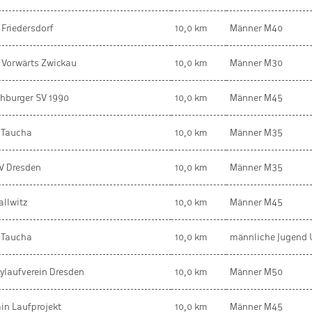
 Friedersdorf
10,0 km
Männer M40
 Vorwärts Zwickau
10,0 km
Männer M30
hburger SV 1990
10,0 km
Männer M45
 Taucha
10,0 km
Männer M35
V Dresden
10,0 km
Männer M35
allwitz
10,0 km
Männer M45
 Taucha
10,0 km
männliche Jugend 
tylaufverein Dresden
10,0 km
Männer M50
in Laufprojekt
10,0 km
Männer M45