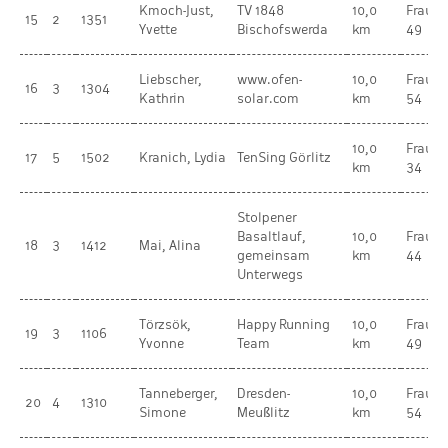
Kmoch-Just,
TV 1848
10,0
Frauen
15
2
1351
Yvette
Bischofswerda
km
49
Liebscher,
www.ofen-
10,0
Frauen
16
3
1304
Kathrin
solar.com
km
54
10,0
Frauen
17
5
1502
Kranich, Lydia
TenSing Görlitz
km
34
Stolpener
Basaltlauf,
10,0
Frauen
18
3
1412
Mai, Alina
gemeinsam
km
44
Unterwegs
Törzsök,
Happy Running
10,0
Frauen
19
3
1106
Yvonne
Team
km
49
Tanneberger,
Dresden-
10,0
Frauen
20
4
1310
Simone
Meußlitz
km
54