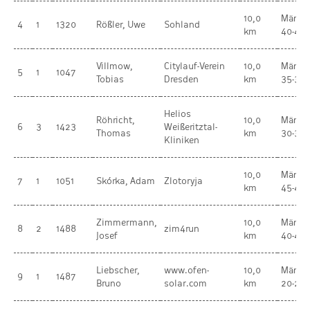
10,0
Männe
4
1
1320
Rößler, Uwe
Sohland
km
40-44
Villmow,
Citylauf-Verein
10,0
Männe
5
1
1047
Tobias
Dresden
km
35-39
Helios
Röhricht,
10,0
Männe
6
3
1423
Weißeritztal-
Thomas
km
30-34
Kliniken
10,0
Männe
7
1
1051
Skórka, Adam
Zlotoryja
km
45-49
Zimmermann,
10,0
Männe
8
2
1488
zim4run
Josef
km
40-44
Liebscher,
www.ofen-
10,0
Männe
9
1
1487
Bruno
solar.com
km
20-29