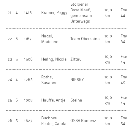
Stolpener
Basaltlauf,
10,0
Frauen
21
4
1413
Kramer, Peggy
gemeinsam
km
44
Unterwegs
Nagel,
10,0
Frauen
22
6
1167
Team Oberkaina
Madeline
km
34
10,0
Frauen
23
5
1506
Hering, Nicole
Zittau
km
44
Rothe,
10,0
Frauen
24
4
1263
NIESKY
Susanne
km
49
10,0
Frauen
25
6
1009
Hauffe, Antje
Steina
km
44
Büchner-
10,0
Frauen
26
5
1627
OSSV Kamenz
Reuter, Carola
km
54