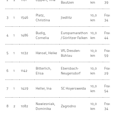
Bautzen
km
39
Platz,
10,0
Frauen
3
1
1546
Jiedlitz
Christina
km
34
Budig,
Europamarathon
10,0
Frauen
4
1
1486
Cornelia
/ Görlitzer Falken
km
44
VfL Dresden-
10,0
Frauen
5
1
1032
Hänsel, Heike
Bühlau
km
59
Bitterlich,
Ebersbach-
10,0
Frauen
6
1
1142
Elisa
Neugersdorf
km
29
10,0
Frauen
7
1
1429
Heller, Ina
SC Hoyerswerda
km
54
Nawiesniak,
10,0
Frauen
8
2
1082
Zagrodno
Dominika
km
34