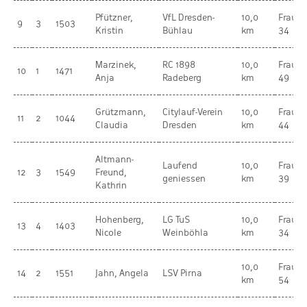
Pfützner,
VfL Dresden-
10,0
Frauen
9
3
1503
Kristin
Bühlau
km
34
Marzinek,
RC 1898
10,0
Frauen
10
1
1471
Anja
Radeberg
km
49
Grützmann,
Citylauf-Verein
10,0
Frauen
11
2
1044
Claudia
Dresden
km
44
Altmann-
Laufend
10,0
Frauen
12
3
1549
Freund,
geniessen
km
39
Kathrin
Hohenberg,
LG TuS
10,0
Frauen
13
4
1403
Nicole
Weinböhla
km
34
10,0
Frauen
14
2
1551
Jahn, Angela
LSV Pirna
km
54