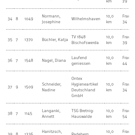
km
29
Normann,
10,0
Frauen
34
8
1049
Wilhelmshaven
Josephine
km
34
TV 1848
10,0
Frauen
35
7
1370
Büchler, Katja
Bischofswerda
km
39
Laufend
10,0
Frauen
36
7
1548
Nagel, Diana
geniessen
km
44
Ontex
Schneider,
Hygieneartikel
10,0
Frauen
37
9
1509
Nadine
Deutschland
km
34
GmbH
Langanki,
TSG Bretnig-
10,0
Frauen
38
7
1145
Annett
Hauswalde
km
54
Hanitzsch,
10,0
Frauen
39
8
1336
Radeberg