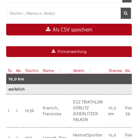
Als CSV speichern
Firmenwertung
To.
Ak.
Startnr.
Name
Verein
Strecke
Ak.
10,0 km
weiblich
EGZ TRIATHLON
Kranich,
GÖRLITZ
10,0
Frauen
1
1
1036
Franziska
/GOERLITZER
km
39
FALKEN
HeimatSportler
10,0
Frauen
2
2
1101
Lippert, Tina