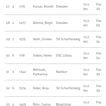
10,0
Frauen
27
4
1176
Kaiser, Annett
Dresden
km
39
10,0
Frauen
28
2
1477
Böhme, Birgit
Dresden
km
59
10,0
Frauen
29
7
1575
Veith, Doreen
SV Scharfenberg
km
34
10,0
Frauen
30
6
1118
Sieber, Heike
OSC Löbau
km
54
Böhmak,
10,0
Frauen
31
5
1342
Radibor
Katharina
km
39
10,0
Frauen
32
6
1574
Feder, Anja
SV Scharfenberg
km
39
10,0
Frauen
33
2
1405
Röhr, Carina
Müglitztal