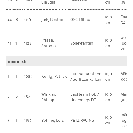
Claudia
km
39
10,0
Frauen
40
8
1119
Jurk, Beatrix
OSC Löbau
km
54
weibli
Pressa,
10,0
41
1
1122
Volleyfanten
Jugend
Antonia
km
20
männlich
Europamarathon
10,0
Männe
1
1
1039
König, Patrick
/ Görlitzer Falken
km
30-34
Winkler,
Laufteam P&E /
10,0
Männe
2
2
1621
Philipp
Underdogs DT
km
30-34
männl
10,0
3
1
1187
Böhme, Luis
PETZ RACING
Jugen
km
U20