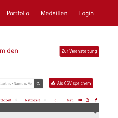
Portfolio
Medaillen
Login
 um den
Zur Veranstaltung
Als CSV speichern
uttozeit
Nettozeit
Jg.
Nat.