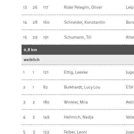
13
26
117
Rider Pelegrin, Oliver
Leip
14
28
160
Schneider, Konstantin
Bors
15
29
191
Schumann, Till
Alt
0,8 km
weiblich
1
1
121
Ettig, Leevke
Jug
2
1
82
Burkhardt, Lucy Lou
ESV
3
2
180
Winkler, Mila
Akt
4
2
149
Hellmich, Nadja
Vate
5
3
122
Felber, Leoni
Jug