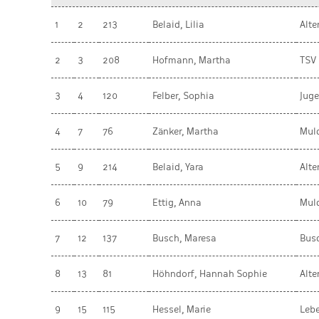
1
2
213
Belaid, Lilia
Alt
2
3
208
Hofmann, Martha
TSV 
3
4
120
Felber, Sophia
Jug
4
7
76
Zänker, Martha
Muld
5
9
214
Belaid, Yara
Alt
6
10
79
Ettig, Anna
Muld
7
12
137
Busch, Maresa
Busc
8
13
81
Höhndorf, Hannah Sophie
Alt
9
15
115
Hessel, Marie
Leb