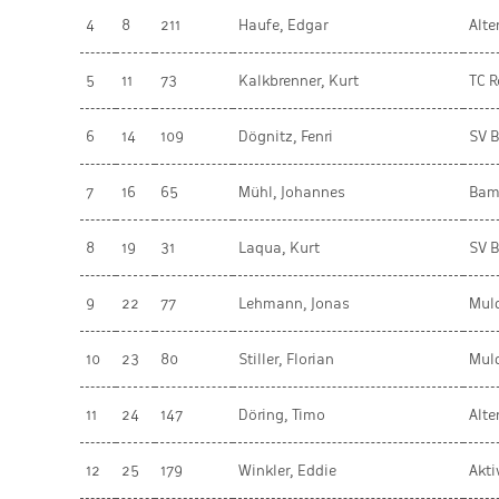
4
8
211
Haufe, Edgar
Alt
5
11
73
Kalkbrenner, Kurt
TC 
6
14
109
Dögnitz, Fenri
SV B
7
16
65
Mühl, Johannes
Bam
8
19
31
Laqua, Kurt
SV B
9
22
77
Lehmann, Jonas
Muld
10
23
80
Stiller, Florian
Muld
11
24
147
Döring, Timo
Alt
12
25
179
Winkler, Eddie
Akt