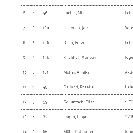
6
4
46
Lucius, Mia
Leip
7
5
150
Hellmich, Jael
Vate
8
3
166
Dehn, Fritzi
Leb
9
4
195
Kirchhof, Marleen
Jug
10
6
181
Müller, Annika
Akt
11
7
49
Galland, Rosalie
Heim
12
5
59
Solluntsch, Elisa
1. F
13
8
32
Laqua, Finja
SV B
14
9
66
Mühl, Katharina
Jug