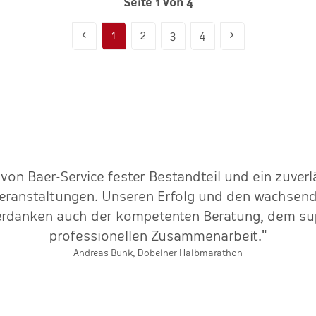
Seite 1 von 4
1
2
3
4
 von Baer-Service fester Bestandteil und ein zuverl
eranstaltungen. Unseren Erfolg und den wachsen
erdanken auch der kompetenten Beratung, dem sup
professionellen Zusammenarbeit."
Andreas Bunk, Döbelner Halbmarathon