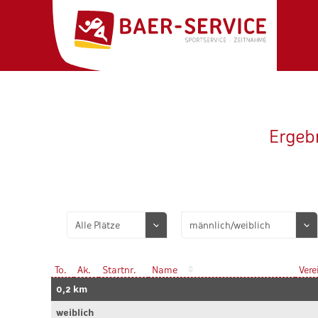
Ergebn
To.
Ak.
Startnr.
Name
Vere
0,2 km
weiblich