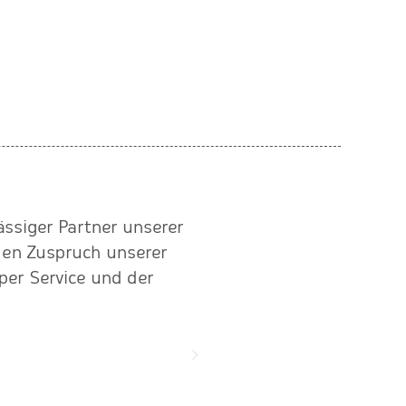
ässiger Partner unserer
"Wir arbeiten mit Baer
den Zuspruch unserer
partn
er Service und der