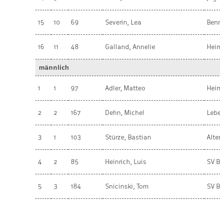
15
10
69
Severin, Lea
Ben
16
11
48
Galland, Annelie
Heim
männlich
1
1
97
Adler, Matteo
Heim
2
2
167
Dehn, Michel
Leb
3
1
103
Stürze, Bastian
Alt
4
2
85
Heinrich, Luis
SV B
5
3
184
Snicinski, Tom
SV B