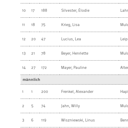
10
17
188
Silvester, Élodie
Lah
11
18
75
Krieg, Lisa
Muld
12
20
47
Lucius, Lea
Leip
13
21
78
Beyer, Henriette
Muld
14
27
172
Mayer, Pauline
Alt
männlich
1
1
200
Frenkel, Alexander
Hap
2
5
74
Jahn, Willy
Muld
3
6
119
Wiszniewski, Linus
Ben