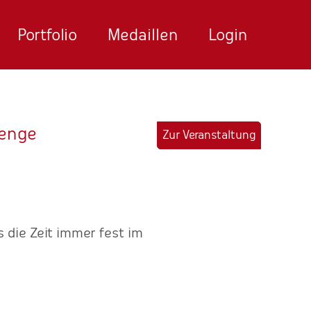
Portfolio
Medaillen
Login
lenge
Zur Veranstaltung
 die Zeit immer fest im
"Ich finde die gebotenen L
Betreuung beim Wettkamp
schätze ich die sehr zeitna