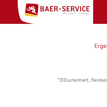
Erge
vice anbietet hat Hand und
"ZIELorientiert, flexi