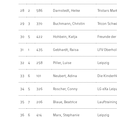
28
2
586
Darnstedt, Heike
Tristars Mar
29
3
370
Buchmann, Christin
Tricon Schw
30
5
422
Hohbein, Katja
Freunde der
31
1
435
Gebhardt, Raisa
LFV Oberhol
32
4
258
Piller, Luise
Leipzig
33
6
101
Neubert, Adina
Die KinderHe
34
5
326
Roscher, Conny
LG eXa Leipz
35
7
206
Blaue, Beatrice
Lauftrainin
36
6
414
Marx, Stephanie
Leipzig