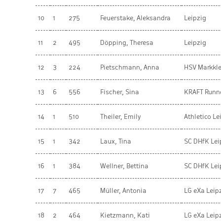
10
1
275
Feuerstake, Aleksandra
Leipzig
11
2
495
Döpping, Theresa
Leipzig
12
3
224
Pietschmann, Anna
HSV Markkl
13
6
556
Fischer, Sina
KRAFT Runn
14
1
510
Theiler, Emily
Athletico Le
15
1
342
Laux, Tina
SC DHfK Lei
16
1
384
Wellner, Bettina
SC DHfK Lei
17
7
465
Müller, Antonia
LG eXa Leipz
18
2
464
Kietzmann, Kati
LG eXa Leipz