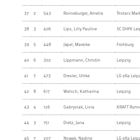
37
2
543
Ronneburger, Amelia
Tristars Mar
38
3
406
Lips, Lilly Pauline
SC DHfK Leip
39
5
448
Jäpel, Mareike
Frohburg
40
6
302
Lippmann, Christin
Leipzig
41
7
473
Dresler, Ulrike
LG eXa Leipz
42
8
617
Welsch, Katharina
Leipzig
43
4
126
Gabrysiak, Livia
KRAFT Runn
44
3
151
Dietz, Jana
Leipzig
45
7
207
Nowak, Nadine
LG eXa Leipz