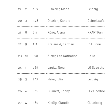
19
2
439
Elsweier, Maria
Leipzig
20
3
348
Dittrich, Sandra
Deine Laufs
21
8
611
Rörig, Alena
KRAFT Runn
22
9
212
Krajenski, Carmen
SSF Bonn
23
10
578
Zierer, Lea-Katharina
Halle
24
1
285
Lauke, Nora
LG Save the
25
3
247
Heier, Julia
Leipzig
26
4
505
Blumert, Conny
LFV Oberhol
27
4
380
Kießig, Claudia
CL Leipzig