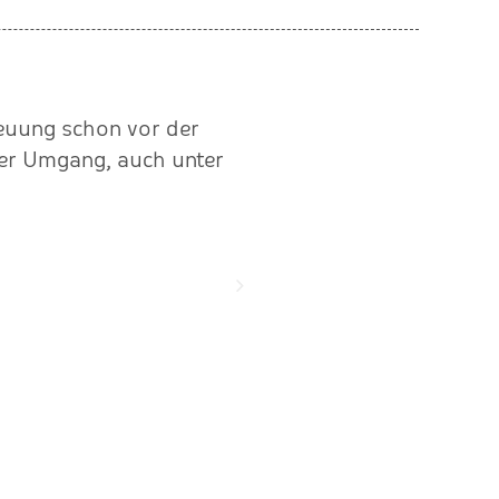
reuung schon vor der
"Ein super organisiertes
ler Umgang, auch unter
Wir arbei