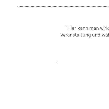
ig und souverän meistert!
"Hier kann man wirk
zusammen."
Veranstaltung und wäh