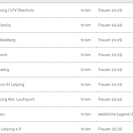
pzig / LFV Oberholz
10 km
Frauen 20-29
Family
10 km
Frauen 45-49
rkleeberg
10 km
Frauen 20-29
hurm
10 km
Frauen 20-29
hweig
10 km
Frauen 20-29
on 61 Leipzig
10 km
Frauen 20-29
pzig Abt. Laufsport
10 km
Frauen 45-49
dau
10 km
weibliche Jugend U
 Leipzig e.V
10 km
Frauen 35-39