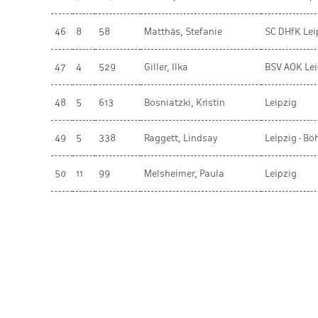
46
8
58
Matthäs, Stefanie
SC DHfK Lei
47
4
529
Giller, Ilka
BSV AOK Lei
48
5
613
Bosniatzki, Kristin
Leipzig
49
5
338
Raggett, Lindsay
Leipzig - Bö
50
11
99
Melsheimer, Paula
Leipzig