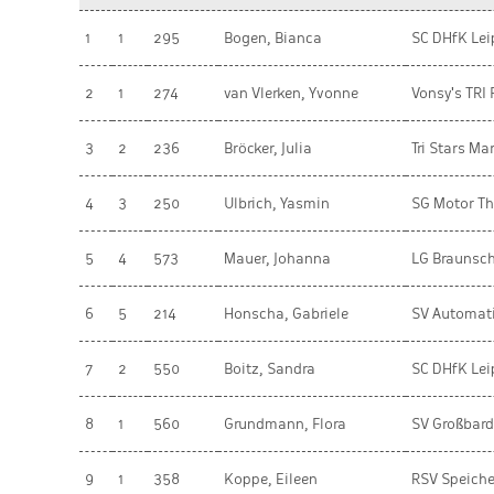
1
1
295
Bogen, Bianca
SC DHfK Lei
2
1
274
van Vlerken, Yvonne
Vonsy's TRI 
3
2
236
Bröcker, Julia
Tri Stars Ma
4
3
250
Ulbrich, Yasmin
SG Motor T
5
4
573
Mauer, Johanna
LG Braunsc
6
5
214
Honscha, Gabriele
SV Automati
7
2
550
Boitz, Sandra
SC DHfK Lei
8
1
560
Grundmann, Flora
SV Großbar
9
1
358
Koppe, Eileen
RSV Speiche