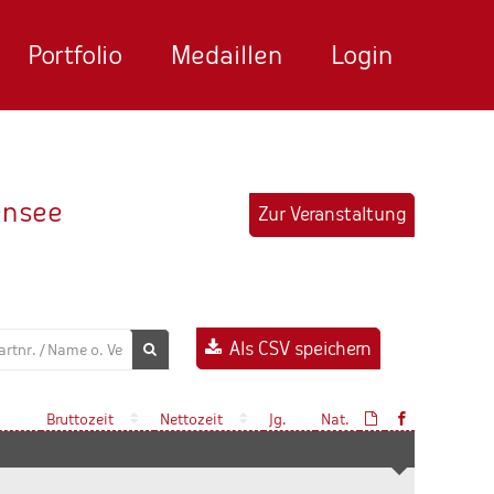
Portfolio
Medaillen
Login
uensee
Zur Veranstaltung
Als CSV speichern
Bruttozeit
Nettozeit
Jg.
Nat.