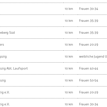
10 km
Frauen 30-34
10 km
Frauen 35-39
eeberg Süd
10 km
Frauen 35-39
ers
10 km
Frauen 20-29
ipzig
10 km
weibliche Jugend 
pzig Abt. Laufsport
10 km
Frauen 40-44
pzig
10 km
Frauen 50-54
ig e.V.
10 km
Frauen 20-29
ig e.V.
10 km
Frauen 30-34