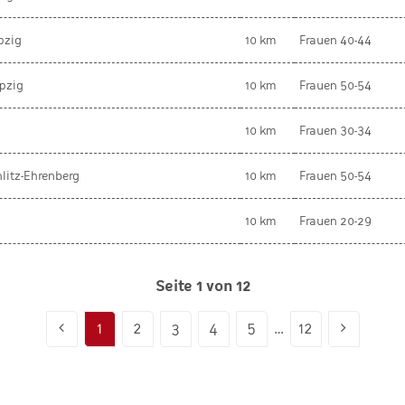
pzig
10 km
Frauen 40-44
pzig
10 km
Frauen 50-54
10 km
Frauen 30-34
hlitz-Ehrenberg
10 km
Frauen 50-54
10 km
Frauen 20-29
Seite 1 von 12
1
2
3
4
5
…
12