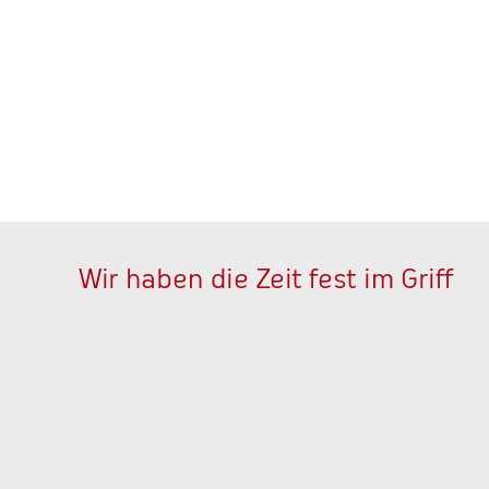
anstalter ein Gewinn.
er-Service, wo der SERVICE
Wir haben die Zeit fest im Griff