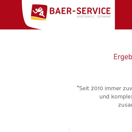
Ergeb
enarbeit mit Baer-Service
"Seit 2010 immer zuve
it. Als Fazit können wir
und komplexe
i der Komplexität unserer
zusa
aus. Bei diesem jungen und
ung. Das es dann auch noch
en Läuferinnen und Läufern