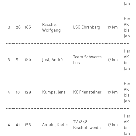
Jahre
Herren
Rasche,
AK 4 
3
28
186
LSG Ehrenberg
17 km
Wolfgang
bis 59
Jahre
Herren
Team Schweres
AK 2 
3
5
180
Jost, André
17 km
Los
bis 39
Jahre
Herren
AK 3 
4
10
129
Kumpe, Jens
KC Friensteiner
17 km
bis 49
Jahre
Herren
TV 1848
AK 4 
4
41
153
Arnold, Dieter
17 km
Bischofswerda
bis 59
Jahre