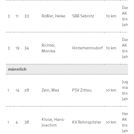
Dame
AK 3 
3
11
33
Rößler, Heike
SBB Sebnitz
10 km
bis 49
Jahre
Dame
Richter,
AK 2 
3
19
34
Hinterhermsdorf
10 km
Monika
bis 39
Jahre
männlich
Jugen
männl
1
14
28
Zein, Max
PSV Zittau
10 km
bis 17
Jahre
Herren
Klose, Hans-
AK 6 
1
4
38
KV Rohnspitzler
10 km
Joachim
bis 69
Jahre