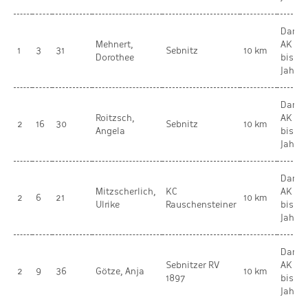
Dame
Mehnert,
AK 2 
1
3
31
Sebnitz
10 km
Dorothee
bis 39
Jahre
Dame
Roitzsch,
AK 4 
2
16
30
Sebnitz
10 km
Angela
bis 59
Jahre
Dame
Mitzscherlich,
KC
AK 3 
2
6
21
10 km
Ulrike
Rauschensteiner
bis 49
Jahre
Dame
Sebnitzer RV
AK 2 
2
9
36
Götze, Anja
10 km
1897
bis 39
Jahre