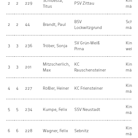
Schibesta,
Kinde
2
2
229
PSV Zittau
Titus
männl
BSV
Schül
2
2
44
Brandt, Paul
Lockwitzgrund
männl
SV Grün-Weiß
Kinde
3
3
236
Tröber, Sonja
Pirna
weibli
Mitzscherlich,
KC
Kinde
3
3
201
Max
Rauschensteiner
männl
Kinde
4
4
227
Rößler, Heiner
KC Friensteiner
männl
Kinde
5
5
234
Kumpe, Felix
SSV Neustadt
männl
Kinde
6
6
228
Wagner, Felix
Sebnitz
männl