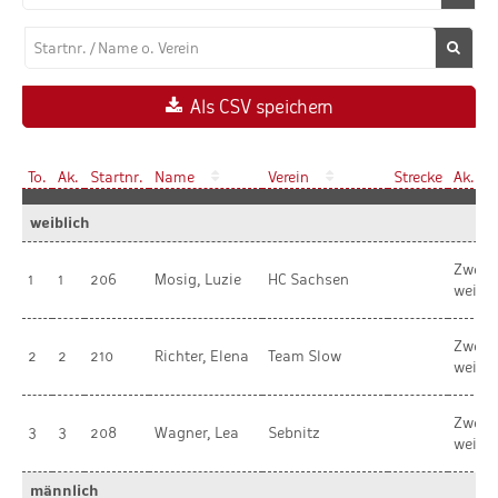
Als CSV speichern
To.
Ak.
Startnr.
Name
Verein
Strecke
Ak.
weiblich
Zwerg
1
1
206
Mosig, Luzie
HC Sachsen
weibli
Zwerg
2
2
210
Richter, Elena
Team Slow
weibli
Zwerg
3
3
208
Wagner, Lea
Sebnitz
weibli
männlich