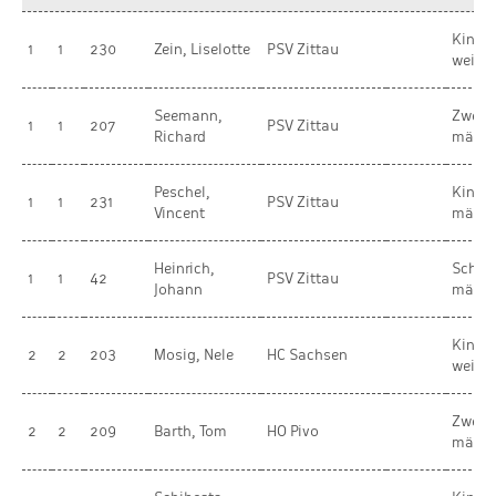
Kinde
1
1
230
Zein, Liselotte
PSV Zittau
weibli
Seemann,
Zwerg
1
1
207
PSV Zittau
Richard
männl
Peschel,
Kinde
1
1
231
PSV Zittau
Vincent
männl
Heinrich,
Schül
1
1
42
PSV Zittau
Johann
männl
Kinde
2
2
203
Mosig, Nele
HC Sachsen
weibli
Zwerg
2
2
209
Barth, Tom
HO Pivo
männl