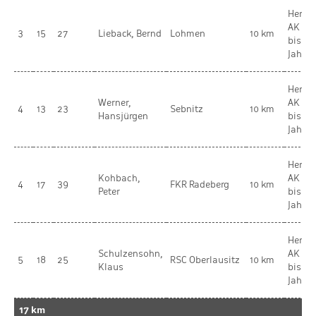
Herren
AK 5 
3
15
27
Lieback, Bernd
Lohmen
10 km
bis 64
Jahre
Herren
Werner,
AK 6 
4
13
23
Sebnitz
10 km
Hansjürgen
bis 69
Jahre
Herren
Kohbach,
AK 5 
4
17
39
FKR Radeberg
10 km
Peter
bis 64
Jahre
Herren
Schulzensohn,
AK 6 
5
18
25
RSC Oberlausitz
10 km
Klaus
bis 69
Jahre
17 km