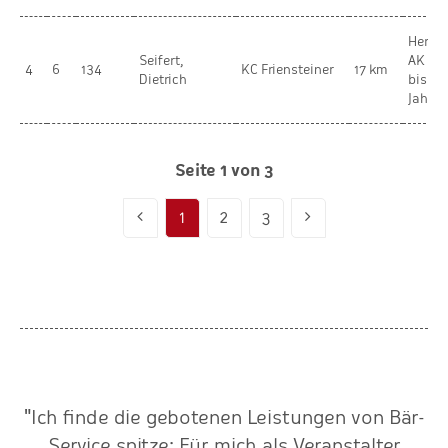
Herren
Seifert,
AK 2 
4
6
134
KC Friensteiner
17 km
Dietrich
bis 39
Jahre
Seite 1 von 3
1
2
3
"Ich finde die gebotenen Leistungen von Bär-
r
Service spitze: Für mich als Veranstalter