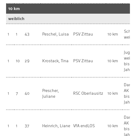
10 km
weiblich
Schül
1
1
43
Peschel, Luisa
PSV Zittau
10 km
weibli
Jugen
weibli
1
10
29
Krostack, Tina
PSV Zittau
10 km
bis 17
Jahre
Dame
Prescher,
AK 4 
1
7
40
RSC Oberlausitz
10 km
Juliane
bis 59
Jahre
Dame
AK 3 
1
1
37
Heinrich, Liane
VfA endLOS
10 km
bis 49
Jahre