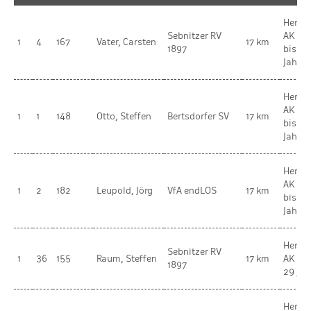
Herren
Sebnitzer RV
AK 3 
1
4
167
Vater, Carsten
17 km
1897
bis 49
Jahre
Herren
AK 4 
1
1
148
Otto, Steffen
Bertsdorfer SV
17 km
bis 59
Jahre
Herren
AK 2 
1
2
182
Leupold, Jörg
VfA endLOS
17 km
bis 39
Jahre
Herren
Sebnitzer RV
1
36
155
Raum, Steffen
17 km
AK 1 b
1897
29 Jah
Herren