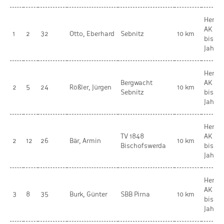
Herren
AK 5 
1
2
32
Otto, Eberhard
Sebnitz
10 km
bis 64
Jahre
Herren
Bergwacht
AK 6 
2
5
24
Rößler, Jürgen
10 km
Sebnitz
bis 69
Jahre
Herren
TV 1848
AK 5 
2
12
26
Bär, Armin
10 km
Bischofswerda
bis 64
Jahre
Herren
AK 6 
3
8
35
Burk, Günter
SBB Pirna
10 km
bis 69
Jahre