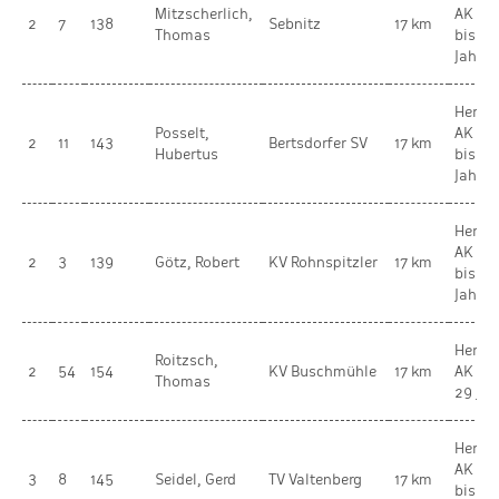
Mitzscherlich,
AK 3 
2
7
138
Sebnitz
17 km
Thomas
bis 49
Jahre
Herren
Posselt,
AK 4 
2
11
143
Bertsdorfer SV
17 km
Hubertus
bis 59
Jahre
Herren
AK 2 
2
3
139
Götz, Robert
KV Rohnspitzler
17 km
bis 39
Jahre
Herren
Roitzsch,
2
54
154
KV Buschmühle
17 km
AK 1 b
Thomas
29 Jah
Herren
AK 3 
3
8
145
Seidel, Gerd
TV Valtenberg
17 km
bis 49