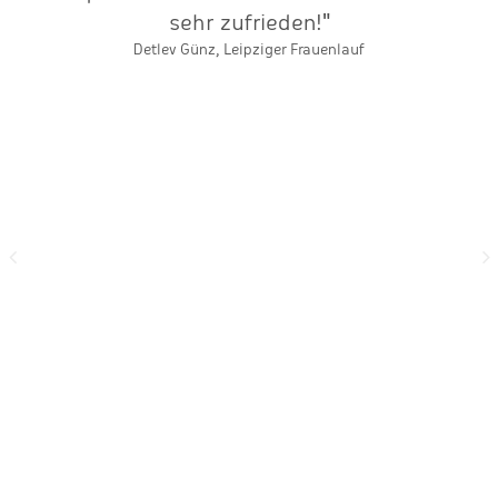
en
sehr zufrieden!"
V
Detlev Günz, Leipziger Frauenlauf
e
"