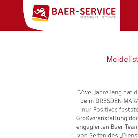
Meldelis
räftig in die „Pedalen“.
"Zwei Jahre lang hat 
setzung das macht die gute
beim DRESDEN-MARATH
nur Positives festst
Großveranstaltung doch
engagierten Baer-Team
von Seiten des „Diens