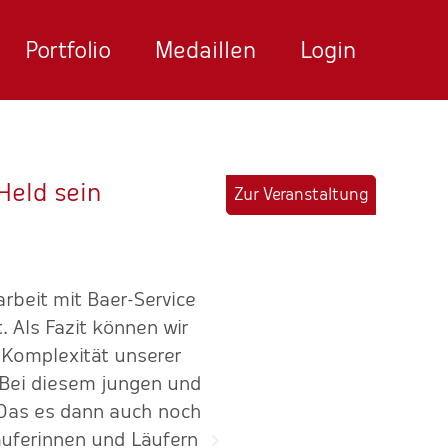
Portfolio
Medaillen
Login
Held sein
Zur Veranstaltung
beit mit Baer-Service
"Seit 2010 immer zuverläs
Als Fazit können wir
und komplexen Sa
r Komplexität unserer
zusammen
. Bei diesem jungen und
 Das es dann auch noch
äuferinnen und Läufern