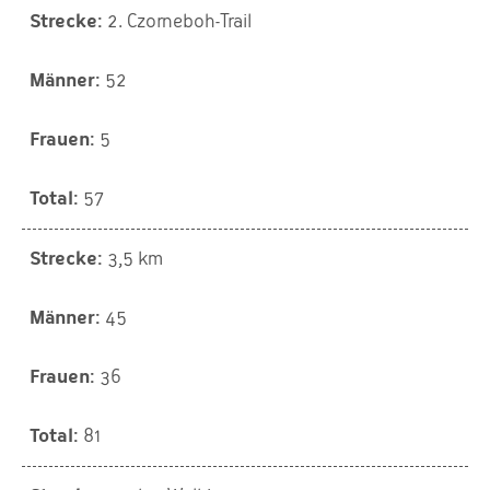
2. Czorneboh-Trail
52
5
57
3,5 km
45
36
81