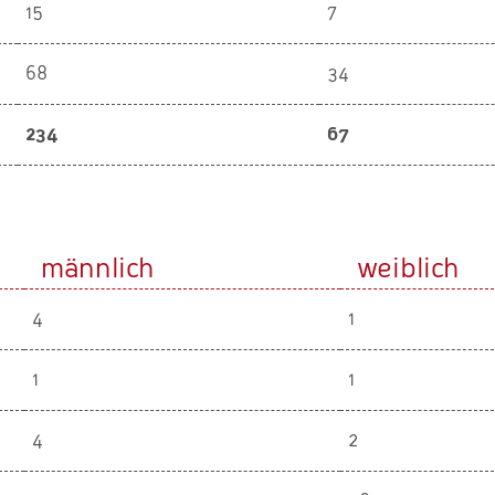
15
7
68
34
234
67
männlich
weiblich
4
1
1
1
4
2