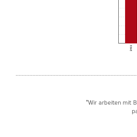
verlässiger Partner unserer
"Wir arbeiten mit 
senden Zuspruch unserer
p
 super Service und der