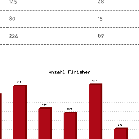
145
48
80
15
234
67