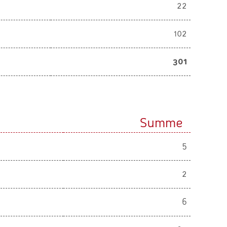
22
102
301
Summe
5
2
6