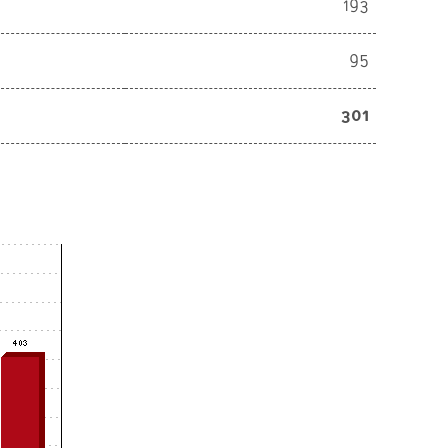
193
95
301