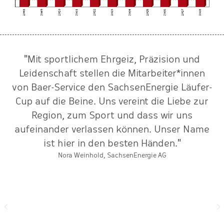
"Mit sportlichem Ehrgeiz, Präzision und
st
Leidenschaft stellen die Mitarbeiter*innen
d
von Baer-Service den SachsenEnergie Läufer-
ch
Cup auf die Beine. Uns vereint die Liebe zur
Region, zum Sport und dass wir uns
aufeinander verlassen können. Unser Name
v
r,
ist hier in den besten Händen."
W
te
Nora Weinhold, SachsenEnergie AG
p
S