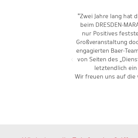
räftig in die „Pedalen“.
"Zwei Jahre lang hat 
setzung das macht die gute
beim DRESDEN-MARATH
nur Positives festst
Großveranstaltung doch
engagierten Baer-Team
von Seiten des „Diens
letztendlich ein
Wir freuen uns auf di