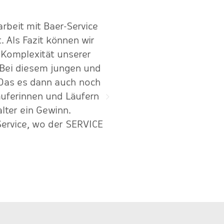
beit mit Baer-Service
"Seit 2010 immer zuverläs
Als Fazit können wir
und komplexen Sa
r Komplexität unserer
zusammen
. Bei diesem jungen und
 Das es dann auch noch
äuferinnen und Läufern
alter ein Gewinn.
ervice, wo der SERVICE