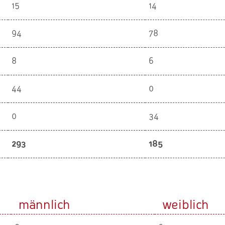
15
14
94
78
8
6
44
0
0
34
293
185
männlich
weiblich