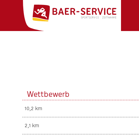
Wettbewerb
10,2 km
2,1 km