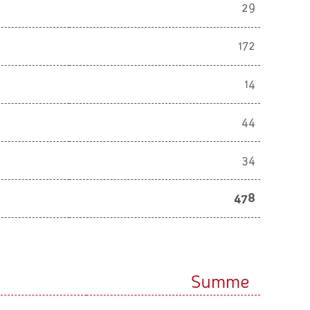
29
172
14
44
34
478
Summe