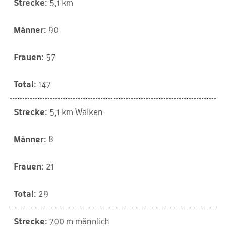
5,1 km
90
57
147
5,1 km Walken
8
21
29
700 m männlich