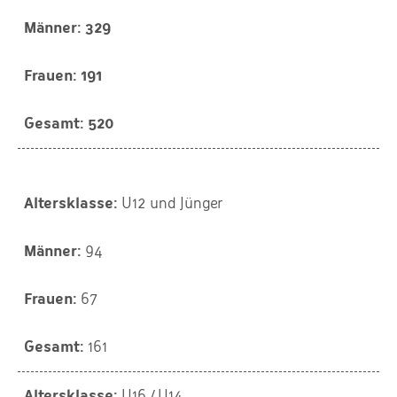
329
191
520
U12 und Jünger
94
67
161
U16 / U14