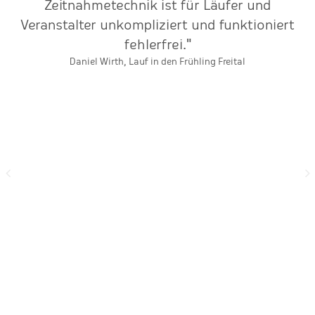
t
Zeitnahmetechnik ist für Läufer und
d
Veranstalter unkompliziert und funktioniert
fehlerfrei."
T
Daniel Wirth, Lauf in den Frühling Freital
s