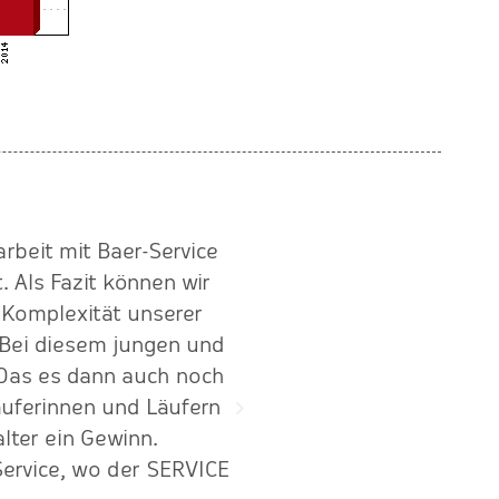
beit mit Baer-Service
"Seit 2010 immer zuverläs
Als Fazit können wir
und komplexen Sa
r Komplexität unserer
zusammen
. Bei diesem jungen und
 Das es dann auch noch
äuferinnen und Läufern
alter ein Gewinn.
ervice, wo der SERVICE