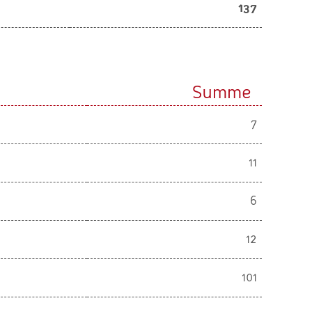
137
Summe
7
11
6
12
101