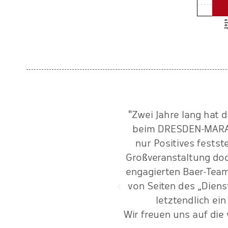
räftig in die „Pedalen“.
"Zwei Jahre lang hat 
setzung das macht die gute
beim DRESDEN-MARATH
nur Positives festst
Großveranstaltung doch
engagierten Baer-Team
von Seiten des „Diens
letztendlich ein
Wir freuen uns auf di