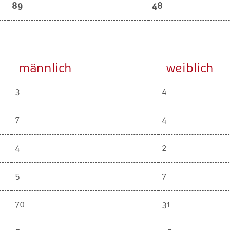
89
48
männlich
weiblich
3
4
7
4
4
2
5
7
70
31