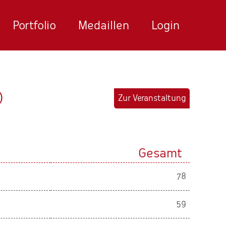
Portfolio
Medaillen
Login
)
Zur Veranstaltung
Gesamt
78
59