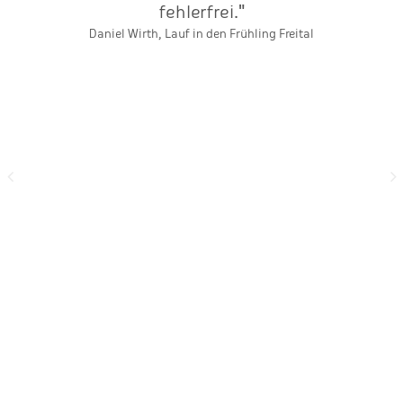
fehlerfrei."
T
Daniel Wirth, Lauf in den Frühling Freital
s