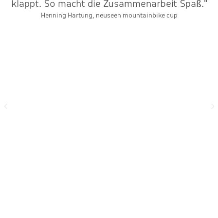
klappt. So macht die Zusammenarbeit Spaß."
ne
Henning Hartung, neuseen mountainbike cup
v
er
n
zu