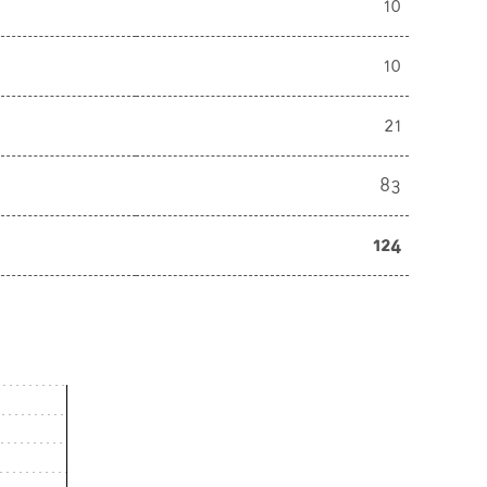
10
10
21
83
124