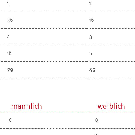
1
1
36
16
4
3
16
5
79
45
männlich
weiblich
0
0