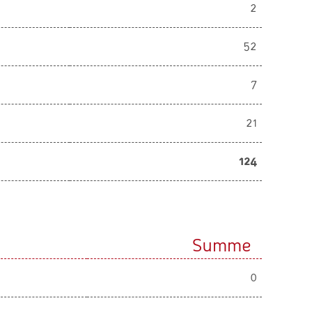
2
52
7
21
124
Summe
0