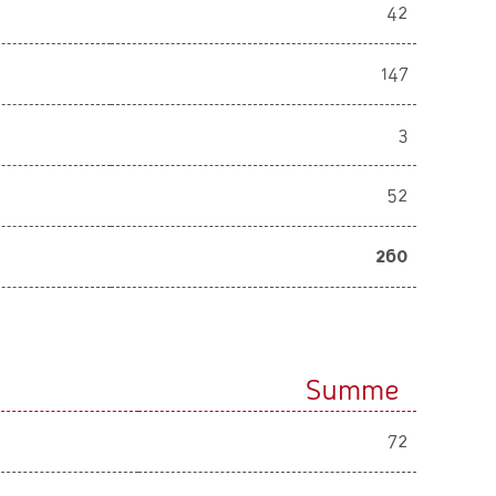
42
147
3
52
260
Summe
72