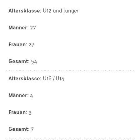
U12 und Jünger
27
27
54
U16 / U14
4
3
7