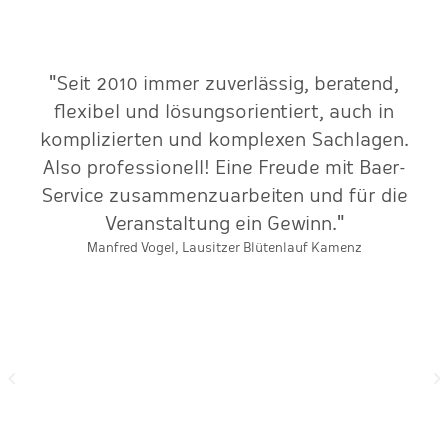
e
"Seit 2010 immer zuverlässig, beratend,
r-
flexibel und lösungsorientiert, auch in
s
komplizierten und komplexen Sachlagen.
t.
Also professionell! Eine Freude mit Baer-
b
en.
Service zusammenzuarbeiten und für die
er
Veranstaltung ein Gewinn."
ch
Manfred Vogel, Lausitzer Blütenlauf Kamenz
V
r
d
h
e
nd
ht