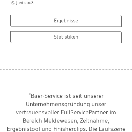
15. Juni 2008
Ergebnisse
Statistiken
"Baer-Service ist seit unserer
n
Unternehmensgründung unser
vertrauensvoller FullServicePartner im
S
r
Bereich Meldewesen, Zeitnahme,
k
Ergebnistool und Finisherclips. Die Laufszene