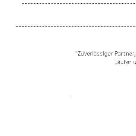
der professionellen und
"Zuverlässiger Partner
eden!"
Läufer u