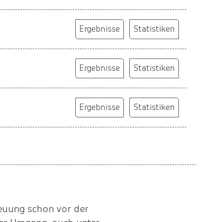
Ergebnisse
Statistiken
Ergebnisse
Statistiken
Ergebnisse
Statistiken
reuung schon vor der
"Baer-Service ist seit un